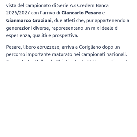
vista del campionato di Serie A3 Credem Banca
2026/2027 con l’arrivo di
Giancarlo Pesare
e
Gianmarco Graziani
, due atleti che, pur appartenendo a
generazioni diverse, rappresentano un mix ideale di
esperienza, qualità e prospettiva.
Pesare, libero abruzzese, arriva a Corigliano dopo un
percorso importante maturato nei campionati nazionali.
Cresciuto tra Pallavolo Chieti e Teate Volley, ha disputato
diverse stagioni in Serie A2 con la Sieco Impavida Ortona
e successivamente con l’Abba Pineto, consolidandosi
come uno dei liberi più affidabili della categoria grazie
alle sue qualità in ricezione e difesa.
Graziani, invece, è un giovane prospetto cresciuto nel
prestigioso settore giovanile dell’Itas Trentino. Con
l’UniTrento Volley ha proseguito il proprio percorso di
crescita, maturando esperienze tra Serie B e l’ambiente
della SuperLega, distinguendosi per dinamismo, tecnica e