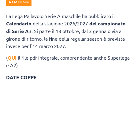
A3 Maschile
La Lega Pallavolo Serie A maschile ha pubblicato il
Calendario
della stagione 2026/2027
del campionato
di Serie A
3. Si parte il 18 ottobre, dal 3 gennaio via al
girone di ritorno, la fine della regular season è prevista
invece per l'14 marzo 2027.
QUI
(
il file pdf integrale, comprendente anche Superlega
e A2)
DATE COPPE
Del Monte® Coppa Italia A3: 27 marzo 2027
Del Monte® Supercoppa A3: 24 aprile 20
GIRONE BIANCO
Giornata 1
Andata 18 Ottobre 2026
Ritorno 3 Gennaio 2027