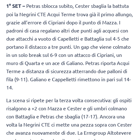
1° SET –
Petras sblocca subito, Cester sbaglia la battuta
poi la Negrini CTE Acqui Terme trova già il primo allungo,
grazie all’errore di Cipriani dopo il punto di Mazza. I
padroni di casa regalano altri due punti agli acquesi con
due attacchi a vuoto di Capelletti e Battaglia sul 4-5 che
portano il distacco a tre punti. Un gap che viene colmato
in un solo break sul 6-9 con un attacco di Cipriani, un
muro di Quarta e un ace di Galiano. Petras riporta Acqui
Terme a distanza di sicurezza atterrando due palloni di
fila (9-11). Galiano e Cappelletti rimettono in pari sul 14-
14.
La scena si ripete per la terza volta consecutiva: gli ospiti
risalgono a +2 con Mazza e Cester e gli umbri colmano
con Battaglia e Petras che sbaglia (17-17). Ancora una
volta la Negrini CTE ci mette una pezza sopra con Cester
che avanza nuovamente di due. La Ermgroup Altotevere