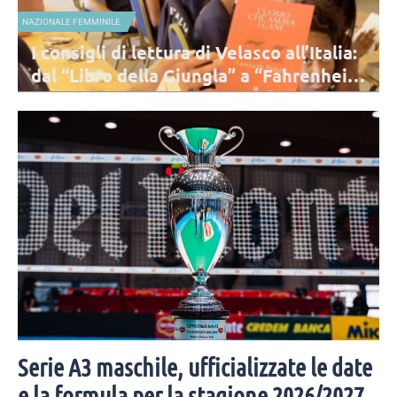
MONDO
’Italia:
Europei maschili 2026, l’Unipol Foru
renheit
Assago ospiterà semifinali e finali
 impegnate
Il 25 e 26 settembre all'Unipol Forum di Assago si giocheranno 
una
semifinali e le finali, dove si sfideranno le quattro migliori nazio
d’Europa.
Serie A3 maschile, ufficializzate le date
e la formula per la stagione 2026/2027