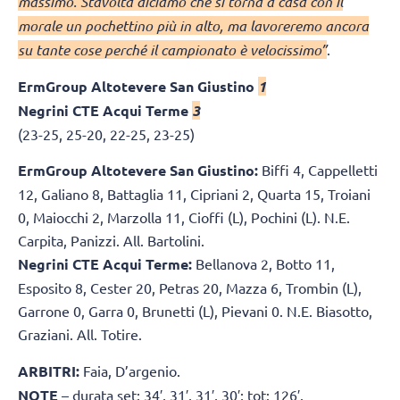
massimo. Stavolta diciamo che si torna a casa con il
morale un pochettino più in alto, ma lavoreremo ancora
su tante cose perché il campionato è velocissimo”
.
ErmGroup Altotevere San Giustino
1
Negrini CTE Acqui Terme
3
(23-25, 25-20, 22-25, 23-25)
ErmGroup Altotevere San Giustino:
Biffi 4, Cappelletti
12, Galiano 8, Battaglia 11, Cipriani 2, Quarta 15, Troiani
0, Maiocchi 2, Marzolla 11, Cioffi (L), Pochini (L). N.E.
Carpita, Panizzi. All. Bartolini.
Negrini CTE Acqui Terme:
Bellanova 2, Botto 11,
Esposito 8, Cester 20, Petras 20, Mazza 6, Trombin (L),
Garrone 0, Garra 0, Brunetti (L), Pievani 0. N.E. Biasotto,
Graziani. All. Totire.
ARBITRI:
Faia, D’argenio.
NOTE
– durata set: 34′, 31′, 31′, 30′; tot: 126′.