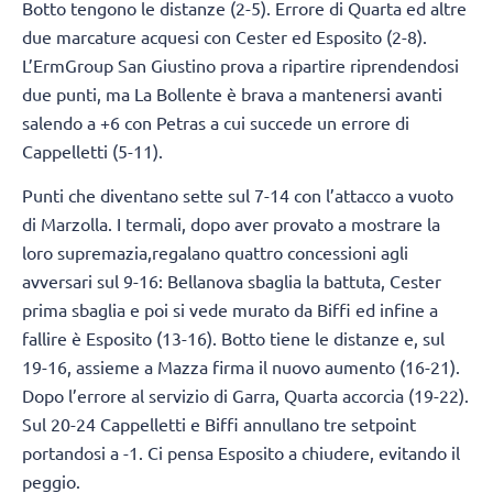
Botto tengono le distanze (2-5). Errore di Quarta ed altre
due marcature acquesi con Cester ed Esposito (2-8).
L’ErmGroup San Giustino prova a ripartire riprendendosi
due punti, ma La Bollente è brava a mantenersi avanti
salendo a +6 con Petras a cui succede un errore di
Cappelletti (5-11).
Punti che diventano sette sul 7-14 con l’attacco a vuoto
di Marzolla. I termali, dopo aver provato a mostrare la
loro supremazia,regalano quattro concessioni agli
avversari sul 9-16: Bellanova sbaglia la battuta, Cester
prima sbaglia e poi si vede murato da Biffi ed infine a
fallire è Esposito (13-16). Botto tiene le distanze e, sul
19-16, assieme a Mazza firma il nuovo aumento (16-21).
Dopo l’errore al servizio di Garra, Quarta accorcia (19-22).
Sul 20-24 Cappelletti e Biffi annullano tre setpoint
portandosi a -1. Ci pensa Esposito a chiudere, evitando il
peggio.