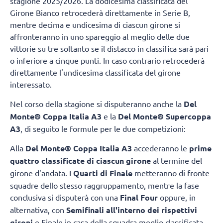
stagione 2025/2026. La dodicesima classificata del
Girone Bianco retrocederà direttamente in Serie B,
mentre decima e undicesima di ciascun girone si
affronteranno in uno spareggio al meglio delle due
vittorie su tre soltanto se il distacco in classifica sarà pari
o inferiore a cinque punti. In caso contrario retrocederà
direttamente l'undicesima classificata del girone
interessato.
Nel corso della stagione si disputeranno anche la
Del
Monte® Coppa Italia A3
e la
Del Monte® Supercoppa
A3
, di seguito le formule per le due competizioni:
Alla
Del Monte® Coppa Italia A3
accederanno le
prime
quattro classificate di ciascun girone
al termine del
girone d'andata. I
Quarti di Finale
metteranno di fronte
squadre dello stesso raggruppamento, mentre la fase
conclusiva si disputerà con una
Final Four
oppure, in
alternativa, con
Semifinali all'interno dei rispettivi
gironi
e Finale in casa della squadra meglio classificata