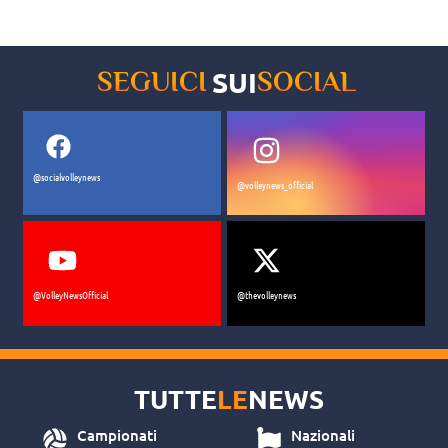
0-3. Gli umbri si impongono
nuovamente in Lombardia e
conquistano gara-1
SUI
SEGUICI
SOCIAL
@socialvolleynews
@volleynews_official
@VolleyNewsOfficial
@thevolleynews
TUTTE
LE
NEWS
Campionati
Nazionali