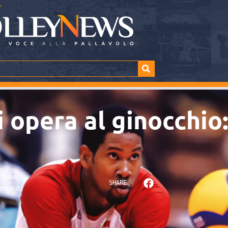
 opera al ginocchio:
TTURA
SHARE
minuti