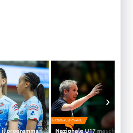
NAZIONALI GIOVANILI
o il programma
Nazionale U17 maschile, n