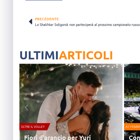
PRECEDENTE
Lo Shakhtar Soligorsk non parteciperà al prossimo campionato russo
ULTIMI
ARTICOLI
OLTRE IL VOLLEY
A1 FEMMI
Fiori d’arancio per Yuri
Con