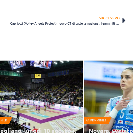
SUCCESSIVO
Capriotti (Volley Angels Project) nuovo CT di tutte le nazionali femminili della Lettonia
NILE
A1 FEMMINILE
egliano, lunedì 10 agosto il
Novara, svelat