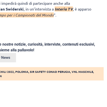
li impedirà quindi di partecipare anche alla
ian Swiderski
, in un’intervista a
Interia TV
, è apparso
empo per i Campionati del Mondo
“.
e nostre notizie, curiosità, interviste, contenuti esclusivi,
ieme alla pallavolo!
ey News
HILI 2022
,
POLONIA
,
SIR SAFETY CONAD PERUGIA
,
VNL MASCHILE
,
N