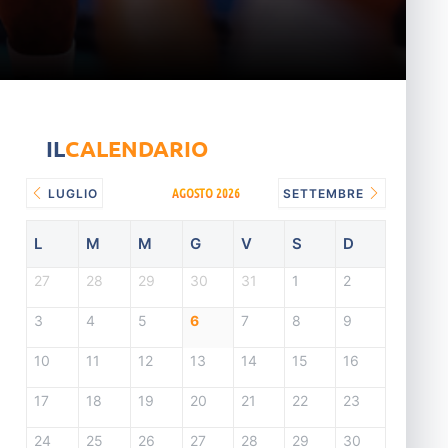
IL
CALENDARIO
AGOSTO 2026
LUGLIO
SETTEMBRE
L
M
M
G
V
S
D
27
28
29
30
31
1
2
3
4
5
6
7
8
9
10
11
12
13
14
15
16
17
18
19
20
21
22
23
24
25
26
27
28
29
30