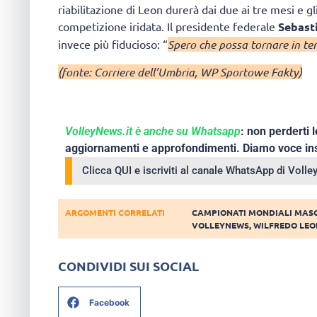
riabilitazione di Leon durerà dai due ai tre mesi e g
competizione iridata. Il presidente federale
Sebast
invece più fiducioso: “
Spero che possa tornare in t
(fonte: Corriere dell’Umbria, WP Sportowe Fakty)
VolleyNews.it è anche su Whatsapp
: non perderti l
aggiornamenti e approfondimenti. Diamo voce ins
Clicca QUI e iscriviti al canale WhatsApp di Voll
ARGOMENTI CORRELATI
CAMPIONATI MONDIALI MASC
VOLLEYNEWS
,
WILFREDO LEO
CONDIVIDI SUI SOCIAL
Facebook