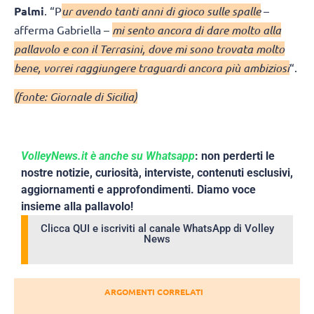
Palmi
. “P
ur avendo tanti anni di gioco sulle spalle
–
afferma Gabriella –
mi sento ancora di dare molto alla
pallavolo e con il Terrasini, dove mi sono trovata molto
bene, vorrei raggiungere traguardi ancora più ambiziosi
“.
(fonte: Giornale di Sicilia)
VolleyNews.it è anche su Whatsapp
: non perderti le
nostre notizie, curiosità, interviste, contenuti esclusivi,
aggiornamenti e approfondimenti. Diamo voce
insieme alla pallavolo!
Clicca QUI e iscriviti al canale WhatsApp di Volley
News
ARGOMENTI CORRELATI