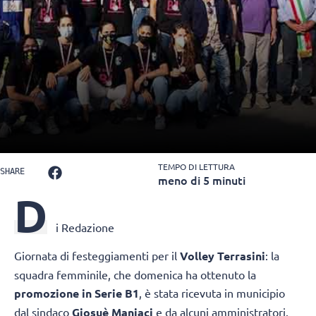
TEMPO DI LETTURA
SHARE
meno di 5 minuti
D
i Redazione
Giornata di festeggiamenti per il
Volley Terrasini
: la
squadra femminile, che domenica ha ottenuto la
promozione in Serie B1
, è stata ricevuta in municipio
dal sindaco
Giosuè Maniaci
e da alcuni amministratori.