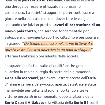
una deroga per essere utilizzato nel prossimo
campionato. La società si augura di poter continuare a
giocare nella sua casa e di non dover fare le valigie,
sperando che inizino presto i
lavori di costruzione di un
nuovo palazzetto
, che sarebbe fondamentale per
sviluppare il movimento sportivo cittadino e per sognare
in grande: “
Da tempo ho messo nel mirino la Serie A e
questo resta il nostro obiettivo in un paio di stagioni
”
afferma l’ambizioso presidente della società.
La squadra ha fatto il salto di qualità anche grazie
all’arrivo in cabina di regia da parte della giramondo
Gabriella Mercanti
, prelevata l’estate scorsa dall’
Oria
.
31 anni e carriera da avvocato aperta, l’alzatrice è stata
inamovibile per tutta la stagione, portando a tre le
vittorie personali in campionato, dopo la vittoria della
Serie C
con il
Villabate
e la vittoria della
Serie B1
con il