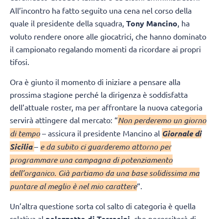
All’incontro ha fatto seguito una cena nel corso della
quale il presidente della squadra,
Tony Mancino
, ha
voluto rendere onore alle giocatrici, che hanno dominato
il campionato regalando momenti da ricordare ai propri
tifosi.
Ora è giunto il momento di iniziare a pensare alla
prossima stagione perché la dirigenza è soddisfatta
dell’attuale roster, ma per affrontare la nuova categoria
servirà attingere dal mercato: “
Non perderemo un giorno
di tempo
– assicura il presidente Mancino al
Giornale di
Sicilia
–
e da subito ci guarderemo attorno per
programmare una campagna di potenziamento
dell’organico. Già partiamo da una base solidissima ma
puntare al meglio è nel mio carattere
“.
Un’altra questione sorta col salto di categoria è quella
relativa al
palazzetto di Terrasini
, che necessiterà di