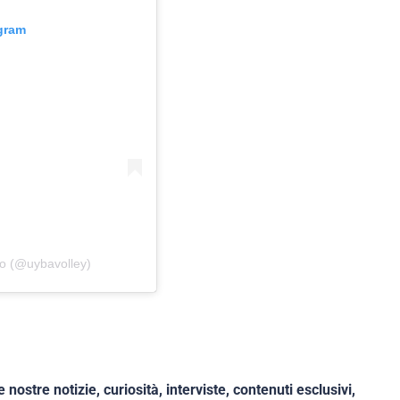
agram
io (@uybavolley)
e nostre notizie, curiosità, interviste, contenuti esclusivi,