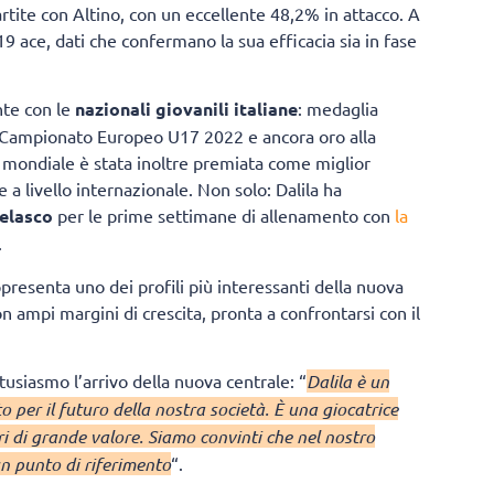
artite con Altino, con un eccellente 48,2% in attacco. A
9 ace, dati che confermano la sua efficacia sia in fase
nte con le
nazionali giovanili italiane
: medaglia
 Campionato Europeo U17 2022 e ancora oro alla
mondiale è stata inoltre premiata come miglior
a livello internazionale. Non solo: Dalila ha
Velasco
per le prime settimane di allenamento con
la
.
ppresenta uno dei profili più interessanti della nuova
 ampi margini di crescita, pronta a confrontarsi con il
siasmo l’arrivo della nuova centrale: “
Dalila è un
 per il futuro della nostra società. È una giocatrice
i di grande valore. Siamo convinti che nel nostro
n punto di riferimento
“.