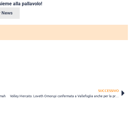
ieme alla pallavolo!
ey News
SUCCESSIVO
amah
Volley Mercato: Loveth Omoruyi confermata a Vallefoglia anche per la prossima stagione