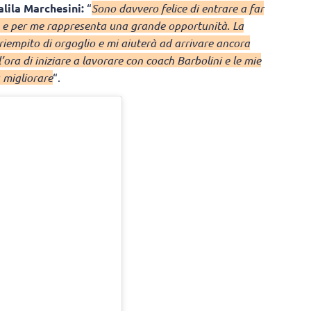
alila Marchesini:
“
Sono davvero felice di entrare a far
, e per me rappresenta una grande opportunità. La
riempito di orgoglio e mi aiuterà ad arrivare ancora
ora di iniziare a lavorare con coach Barbolini e le mie
 migliorare
“.