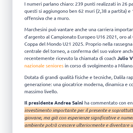
I numeri parlano chiaro: 239 punti realizzati in 26 p
questi si aggiungono ben 62 muri (2,38 a partita) e 1
offensiva che a muro.
Marchesini può vantare anche una carriera importa
d’argento al Campionato Europeo U16 2021, oro al
Coppa del Mondo U21 2025. Proprio nella rassegna 
centrale del torneo, a conferma del suo valore anche 
recentemente ricevuto la chiamata di coach
Julio 
nazionale seniores
in corso di svolgimento a Milano
Dotata di grandi qualità fisiche e tecniche, Dalila ra
generazione: una giocatrice moderna, dinamica e con
massimo livello.
Il presidente Andrea Saini
ha commentato con entu
investimento importante per il presente e soprattutto
giovane, ma già con esperienze significative e numer
ambiente potrà crescere ulteriormente e diventare u