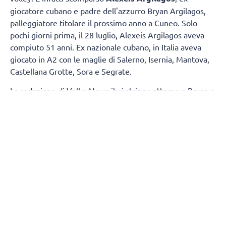
giocatore cubano e padre dell'azzurro Bryan Argilagos,
palleggiatore titolare il prossimo anno a Cuneo. Solo
pochi giorni prima, il 28 luglio, Alexeis Argilagos aveva
compiuto 51 anni. Ex nazionale cubano, in Italia aveva
giocato in A2 con le maglie di Salerno, Isernia, Mantova,
Castellana Grotte, Sora e Segrate.
La redazione di VolleyNews.it si stringe attorno a Bryan e
la sua famiglia.
SEGUICI
SUI
SOCIAL
@socialvolleynews