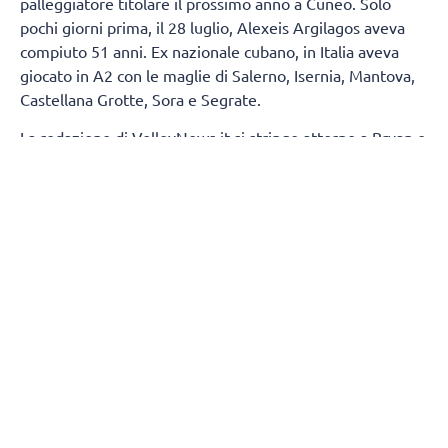
palleggiatore titolare il prossimo anno a Cuneo. Solo
pochi giorni prima, il 28 luglio, Alexeis Argilagos aveva
compiuto 51 anni. Ex nazionale cubano, in Italia aveva
giocato in A2 con le maglie di Salerno, Isernia, Mantova,
Castellana Grotte, Sora e Segrate.
La redazione di VolleyNews.it si stringe attorno a Bryan e
la sua famiglia.
SEGUICI
SUI
SOCIAL
@socialvolleynews
@volleynews_official