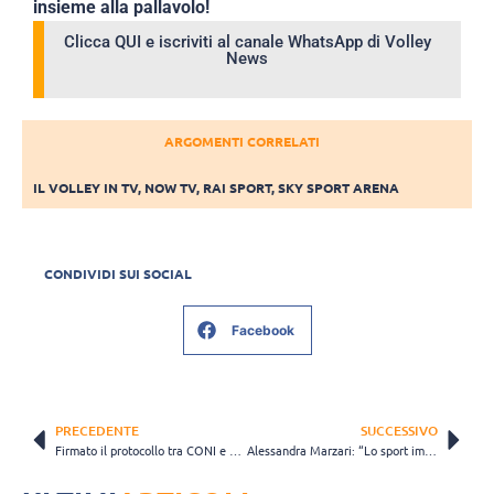
insieme alla pallavolo!
Clicca QUI e iscriviti al canale WhatsApp di Volley
News
ARGOMENTI CORRELATI
IL VOLLEY IN TV
,
NOW TV
,
RAI SPORT
,
SKY SPORT ARENA
CONDIVIDI SUI SOCIAL
Facebook
PRECEDENTE
SUCCESSIVO
Firmato il protocollo tra CONI e Procura di Milano contro gli abusi nello sport
Alessandra Marzari: “Lo sport impari a scegliere i valori”