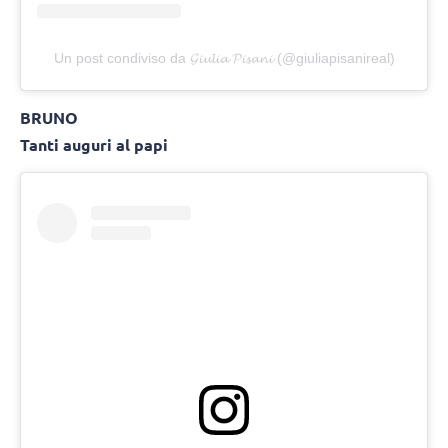
Un post condiviso da 𝓖𝓲𝓾𝓵𝓲𝓪 𝓟𝓲𝓼𝓪𝓷𝓲 (@giuliapisanireal)
BRUNO
Tanti auguri al papi