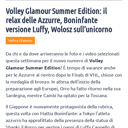
sogno che si realizza”
Piacentini, centrale classe 2009, disputerà il suo primo campionato
di Serie A3: "Il mio obiettivo è crescere, imparare e dare il massimo
Volley Glamour Summer Edition: il
sempre".
relax delle Azzurre, Boninfante
versione Luffy, Wolosz sull’unicorno
Volley Glamour
Da chi e da dove arriveranno le foto e i video selezionati
questa settimana per il nuovo numero di
Volley
Glamour Summer Edition
? È tempo di vacanze anche
per le Azzurre al rientro dopo le Finals di VNL, chiuse con
la medaglia di bronzo. In attesa dell'inizio della
preparazione agli Europei, Orro ha fatto ritorno nella sua
Sardegna, mentre Cambi ha optato per la Toscana.
Il Giappone è nuovamente protagonista della rubrica,
questa volta con Mattia Boninfante: a Tokyo l'atleta
azzurro ha approfittato della presenza della statua di
Shanks il Rosso per vestire i panni di Luffy Cappello di