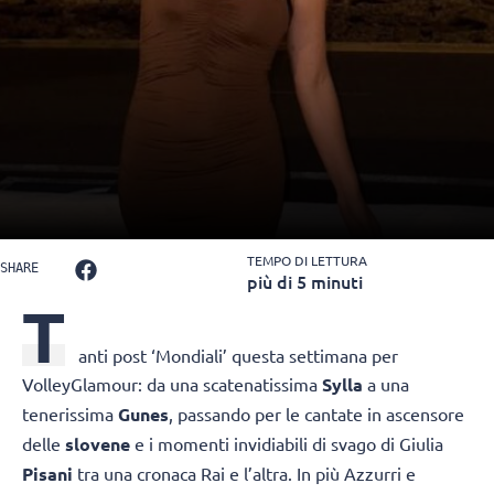
TEMPO DI LETTURA
SHARE
più di 5 minuti
T
anti post ‘Mondiali’ questa settimana per
VolleyGlamour: da una scatenatissima
Sylla
a una
tenerissima
Gunes
, passando per le cantate in ascensore
delle
slovene
e i momenti invidiabili di svago di Giulia
Pisani
tra una cronaca Rai e l’altra. In più Azzurri e