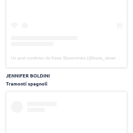
Un post condiviso da Kasia Skowrońska (@kasia_skowronska_17)
JENNIFER BOLDINI
Tramonti spagnoli