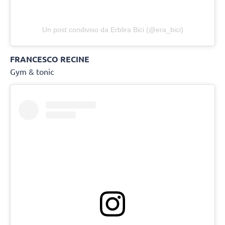
Un post condiviso da Erblira Bici (@era_bici)
FRANCESCO RECINE
Gym & tonic