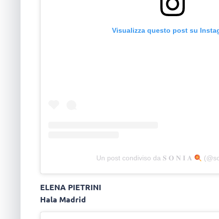
Visualizza questo post su Inst
Un post condiviso da 𝐒 𝐎 𝐍 𝐈 𝐀
(@so
ELENA PIETRINI
Hala Madrid