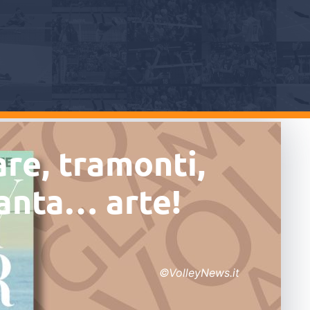
re, tramonti,
tanta… arte!
©VolleyNews.it