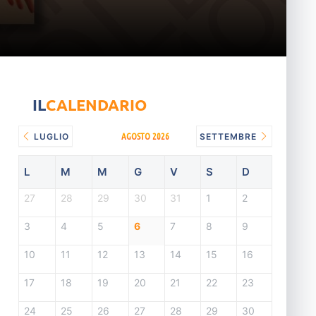
IL
CALENDARIO
AGOSTO 2026
LUGLIO
SETTEMBRE
L
M
M
G
V
S
D
27
28
29
30
31
1
2
3
4
5
6
7
8
9
10
11
12
13
14
15
16
17
18
19
20
21
22
23
24
25
26
27
28
29
30