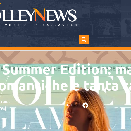
 Summer Edition: ma
 romantiche e tanta 
TTURA
SHARE
nuti