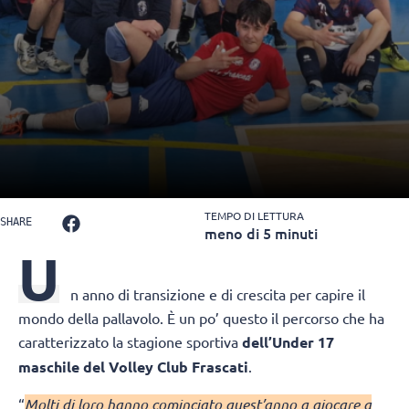
TEMPO DI LETTURA
SHARE
meno di 5 minuti
U
n anno di transizione e di crescita per capire il
mondo della pallavolo. È un po’ questo il percorso che ha
caratterizzato la stagione sportiva
dell’Under 17
maschile del Volley Club Frascati
.
“
Molti di loro hanno cominciato quest’anno a giocare a