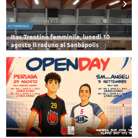
NAZIONALE FEMMINILE
inile, lunedì 10
Nazionale B femminile, 
l Sanbàpolis
dalla Svezia di Haak n
Urbino
ta per cominciare: l'appuntamento è
L'Italia di Parisi chiude il triangolare 
. Presenti tutte le atlete in rosa,
3-2 contro la Svezia. Top scorer per le
combattuto è Obossa.