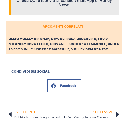
Clicca QUI e iscriviti al canale WhatsApp di Volley
News
ARGOMENTI CORRELATI
DESIO VOLLEY BRIANZA
,
DIAVOLI ROSA BRUGHERIO
,
FIPAV
MILANO MONZA LECCO
,
GIOVANILI
,
UNDER 14 FEMMINILE
,
UNDER
16 FEMMINILE
,
UNDER 17 MASCHILE
,
VOLLEY BRIANZA EST
CONDIVIDI SUI SOCIAL
Facebook
PRECEDENTE
SUCCESSIVO
Del Monte Junior League: si parte giovedì 1° giugno
La Vero Volley Torneria Colombo vola a Vibo Valentia per le Finali Nazionali U18F