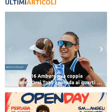
ULTIMI
ARTICOLI
MONDIALE PER CLUB
Mondiale per Club maschile, scelta la
 di
sede: la Polonia ospiterà le prossime
due edizioni
La Polonia ospiterà il Mondiale per Club maschile 2026 e 2027.
6 di
L’edizione 2026 si giocherà dal 15 al 20 dicembre. Lo Zawiercie sarà
il club ospitante.