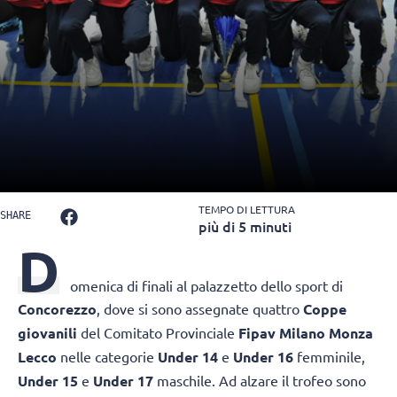
TEMPO DI LETTURA
SHARE
più di 5 minuti
D
omenica di finali al palazzetto dello sport di
Concorezzo
, dove si sono assegnate quattro
Coppe
giovanili
del Comitato Provinciale
Fipav Milano Monza
Lecco
nelle categorie
Under 14
e
Under 16
femminile,
Under 15
e
Under 17
maschile. Ad alzare il trofeo sono