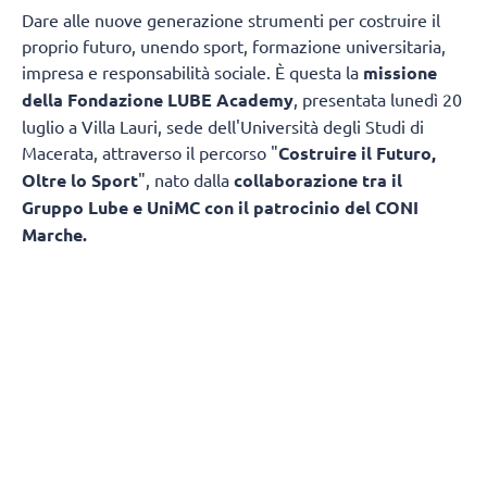
Dare alle nuove generazione strumenti per costruire il
proprio futuro, unendo sport, formazione universitaria,
impresa e responsabilità sociale. È questa la
missione
della Fondazione LUBE Academy
, presentata lunedì 20
luglio a Villa Lauri, sede dell'Università degli Studi di
Macerata, attraverso il percorso "
Costruire il Futuro,
Oltre lo Sport
", nato dalla
collaborazione tra il
Gruppo Lube e UniMC con il patrocinio del CONI
Marche.
L'obiettivo è trasformare il patrimonio di
esperienza maturato in oltre trentacinque anni di attività
sportiva in un modello capace di accompagnare
i giovani non soltanto nella pratica agonistica, ma anche
nello studio, nella crescita personale e nell'ingresso
nel mondo del lavoro. Un progetto che mette in rete
università, imprese, istituzioni, famiglie e associazioni
sportive, creando un percorso educativo che va ben oltre
il campo di gioco.