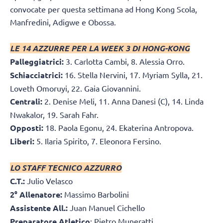
convocate per questa settimana ad Hong Kong Scola,
Manfredini, Adigwe e Obossa.
LE 14 AZZURRE PER LA WEEK 3 DI HONG-KONG
Palleggiatrici:
3. Carlotta Cambi, 8. Alessia Orro.
Schiacciatrici:
16. Stella Nervini, 17. Myriam Sylla, 21.
Loveth Omoruyi, 22. Gaia Giovannini.
Centrali:
2. Denise Meli, 11. Anna Danesi (C), 14. Linda
Nwakalor, 19. Sarah Fahr.
Opposti:
18. Paola Egonu, 24. Ekaterina Antropova.
Liberi:
5. Ilaria Spirito, 7. Eleonora Fersino.
LO STAFF TECNICO AZZURRO
C.T.:
Julio Velasco
2° Allenatore:
Massimo Barbolini
Assistente All.:
Juan Manuel Cichello
Preparatore Atletico
: Pietro Muneratti