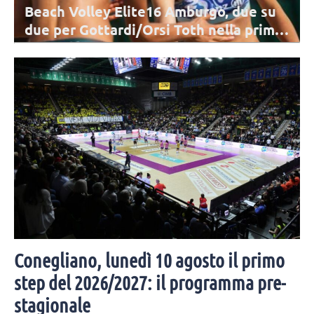
Beach Volley Elite16 Amburgo, due su
due per Gottardi/Orsi Toth nella prima
giornata
Ad Amburgo la coppia azzurra ha battuto prima le brasiliane Ana
Patricia/Carol Horta e poi le australiane Feyes/Clancy, entrambe per
2-0.
Conegliano, lunedì 10 agosto il primo
step del 2026/2027: il programma pre-
stagionale