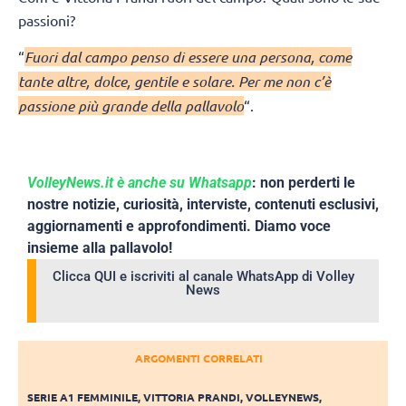
passioni?
“
Fuori dal campo penso di essere una persona, come
tante altre, dolce, gentile e solare. Per me non c’è
passione più grande della pallavolo
“.
VolleyNews.it è anche su Whatsapp
: non perderti le
nostre notizie, curiosità, interviste, contenuti esclusivi,
aggiornamenti e approfondimenti. Diamo voce
insieme alla pallavolo!
Clicca QUI e iscriviti al canale WhatsApp di Volley
News
ARGOMENTI CORRELATI
SERIE A1 FEMMINILE
,
VITTORIA PRANDI
,
VOLLEYNEWS
,