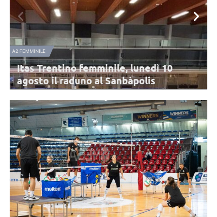
NAZIONALE FEMMINILE
Nazionale B femminile, l’Italia sconfitta
dalla Svezia di Haak nel triangolare di
Urbino
L'Italia di Parisi chiude il triangolare di Urbino con una sconfitta per
3-2 contro la Svezia. Top scorer per le Azzurre in un match
combattuto è Obossa.