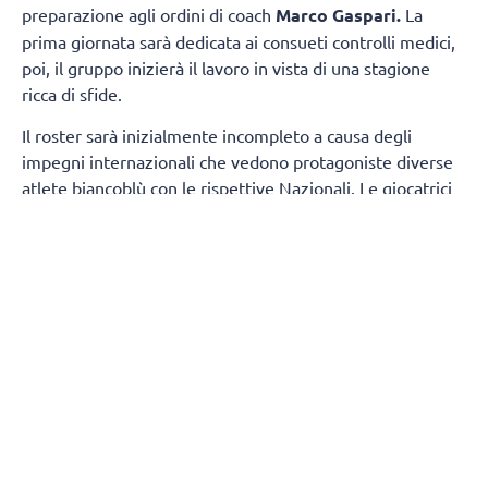
preparazione agli ordini di coach
Marco Gaspari.
La
prima giornata sarà dedicata ai consueti controlli medici,
poi, il gruppo inizierà il lavoro in vista di una stagione
ricca di sfide.
Il roster sarà inizialmente incompleto a causa degli
impegni internazionali che vedono protagoniste diverse
atlete biancoblù con le rispettive Nazionali. Le giocatrici
della prima squadra presenti fin dal primo giorno
saranno:
Sara Alberti, Martina Armini, Caterina
Bosetti, Sofia D'Odorico, Emma Graziani, Imma
Sirressi e Lise Van Hecke, mentre Maja Aleksic si
aggregherà al gruppo a partire dal 19 agosto.
A
completare il gruppo di lavoro prenderanno parte
anche
cinque atlete della formazione di Serie
B1
:
Chiara Arcangeli, Martina Cantoni, Asia Conte,
Virginia Sola e Jessica Trunner.
Durante il
precampionato si uniranno inoltre tre giocatrici straniere,
che contribuiranno ad ampliare il gruppo a disposizione