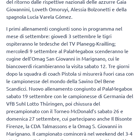
del ritorno dalle rispettive nazionali delle azzurre Gaia
Giovannini, Loveth Omoruyi, Alessia Bolzonetti e della
spagnola Lucía Varela Gómez.
I primi allenamenti congiunti sono in programma nel
mese di settembre: giovedì 3 settembre le tigri
ospiteranno le tedesche del TV Planegg-Krailling;
mercoledì 9 settembre al PalaMegabox scenderanno le
cugine dell’Omag San Giovanni in Marignano, cui le
biancoverdi ricambieranno la visita sabato 12. Tre giorni
dopo la squadra di coach Pistola si misurerà fuori casa con
le campionesse del mondo della Savino Del Bene
Scandicci. Nuovo allenamento congiunto al PalaMegabox
sabato 19 settembre con le campionesse di Germania del
VfB Suhl Lotto Thüringen, poi chiusura del
precampionato con il Torneo McDonald’s sabato 26 e
domenica 27 settembre, cui partecipano anche Il Bisonte
Firenze, la CDA Talmassons e la Omag S. Giovanni in
Marignano. Il campionato comincerà nel weekend del 3-4