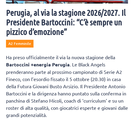
Perugia, al via la stagione 2026/2027. Il
Presidente Bartoccini: “C’è sempre un
pizzico d’emozione”
A2 Femminile
Ha preso ufficialmente il via la nuova stagione della
Bartoccini +energia Perugia
. Le Black Angels
prenderanno parte al prossimo campionato di Serie A2
Fineco, con l’esordio fissato il 5 ottobre (20.30) in casa
della Futura Giovani Busto Arsizio. Il Presidente Antonio
Bartoccini e la dirigenza hanno puntato sulla conferma in
panchina di Stefano Micoli, coach di ‘curriculum’ e su un
roster di alta qualità, con giocatrici esperte e giovani dalle
grandi potenzialità.
Una ripresa anticipata, rispetto alle altre squadre, per
preparare al meglio una stagione molto intensa e con