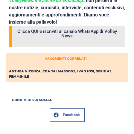
VolleyNews.it è anche su Whatsapp
: non perderti le
nostre notizie, curiosità, interviste, contenuti esclusivi,
aggiornamenti e approfondimenti. Diamo voce
insieme alla pallavolo!
Clicca QUI e iscriviti al canale WhatsApp di Volley
News
ARGOMENTI CORRELATI
ANTHEA VICENZA
,
CDA TALMASSONS
,
IVAN IOSI
,
SERIE A2
FEMMINILE
CONDIVIDI SUI SOCIAL
Facebook