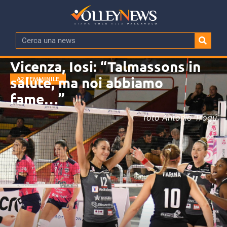
Vicenza, Iosi: “Talmassons in
salute, ma noi abbiamo
A2 FEMMINILE
fame…”
foto Antonio Trogu