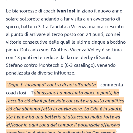
Le biancorosse di coach
Ivan Iosi
iniziano il nuovo anno
solare sottorete andando a far visita a un avversario di
spicco, battuto 3-1 all’andata a Vicenza ma ora cresciuto
al punto di arrivare al terzo posto con 24 punti, con sei
vittorie consecutive delle quali le ultime cinque a bottino
pieno. Dal canto suo, l’Anthea Vicenza Volley è settima
con 13 punti ed è reduce dal ko nel derby di Santo
Stefano contro Montecchio (0-3 casalingo), venendo
penalizzata da diverse influenze.
“Dopo l'”inciampo” contro di noi all’andata
– commenta
coach Iosi – T
almassons ha macinato gioco e punti, ha
raccolto ciò che il potenziale consente e questo amplifica
ciò che abbiamo fatto in quella gara. La Cda è in salute,
sta bene e ha una batteria di attaccanti molto forte ed
efficace in ogni zona del campo; il potenziale offensivo
complessivo è altissimo, la palleggiatrice Eze cerca di