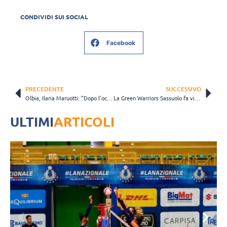
CONDIVIDI SUI SOCIAL
Facebook
PRECEDENTE
SUCCESSIVO
Olbia, Ilaria Maruotti: “Dopo l’occasione persa a Marsala dobbiamo reagire”
La Green Warriors Sassuolo fa visita a Sant’Elia. Dhimitriadhi: “Obiettivo bottino pieno”
ULTIMI
ARTICOLI