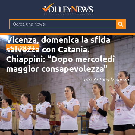
Vicenza, domenica la sfida
salvezza con Catania.
A2 FEMMINILE
Chiappini: “Dopo mercoledì
maggior consapevolezza”
foto Anthea Vicenza