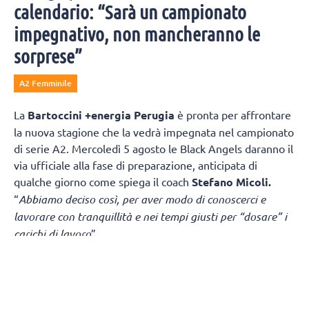
calendario: “Sarà un campionato
impegnativo, non mancheranno le
sorprese”
A2 Femminile
La
Bartoccini +energia Perugia
è pronta per affrontare
la nuova stagione che la vedrà impegnata nel campionato
di serie A2. Mercoledì 5 agosto le Black Angels daranno il
via ufficiale alla fase di preparazione, anticipata di
qualche giorno come spiega il coach
Stefano Micoli.
“
Abbiamo deciso così, per aver modo di conoscerci e
lavorare con tranquillità e nei tempi giusti per “dosare” i
carichi di lavoro
”.
“
Sicuramente è una partenza “col botto
” – continua Micoli
-
in casa di una squadra di alto livello. Ma la vera criticità
è nel girone di ritorno dove giocheremo due partite