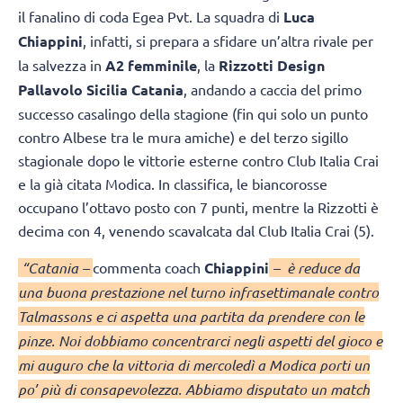
il fanalino di coda Egea Pvt. La squadra di
Luca
Chiappini
, infatti, si prepara a sfidare un’altra rivale per
la salvezza in
A2 femminile
, la
Rizzotti Design
Pallavolo Sicilia Catania
, andando a caccia del primo
successo casalingo della stagione (fin qui solo un punto
contro Albese tra le mura amiche) e del terzo sigillo
stagionale dopo le vittorie esterne contro Club Italia Crai
e la già citata Modica. In classifica, le biancorosse
occupano l’ottavo posto con 7 punti, mentre la Rizzotti è
decima con 4, venendo scavalcata dal Club Italia Crai (5).
“Catania –
commenta coach
Chiappini
– è reduce da
una buona prestazione nel turno infrasettimanale contro
Talmassons e ci aspetta una partita da prendere con le
pinze. Noi dobbiamo concentrarci negli aspetti del gioco e
mi auguro che la vittoria di mercoledì a Modica porti un
po’ più di consapevolezza. Abbiamo disputato un match