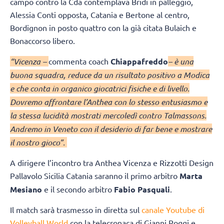
campo contro la Cda contemplava Bridi in palleggio,
Alessia Conti opposta, Catania e Bertone al centro,
Bordignon in posto quattro con la già citata Bulaich e
Bonaccorso libero.
“Vicenza –
commenta coach
Chiappafreddo
– è una
buona squadra, reduce da un risultato positivo a Modica
e che conta in organico giocatrici fisiche e di livello.
Dovremo affrontare l’Anthea con lo stesso entusiasmo e
la stessa lucidità mostrati mercoledì contro Talmassons.
Andremo in Veneto con il desiderio di far bene e mostrare
il nostro gioco”.
A dirigere l’incontro tra Anthea Vicenza e Rizzotti Design
Pallavolo Sicilia Catania saranno il primo arbitro
Marta
Mesiano
e il secondo arbitro
Fabio Pasquali
.
Il match sarà trasmesso in diretta sul
canale Youtube di
Volleyball World
con la telecronaca di Gianni Poggi e