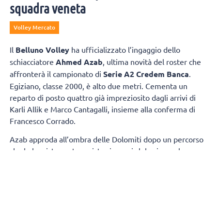
squadra veneta
Volley Mercato
Il
Belluno Volley
ha ufficializzato l’ingaggio dello
schiacciatore
Ahmed Azab
, ultima novità del roster che
affronterà il campionato di
Serie A2 Credem Banca
.
Egiziano, classe 2000, è alto due metri. Cementa un
reparto di posto quattro già impreziosito dagli arrivi di
Karli Allik e Marco Cantagalli, insieme alla conferma di
Francesco Corrado.
Azab approda all’ombra delle Dolomiti dopo un percorso
che lo ha visto protagonista sia con i club, sia con la
maglia della propria Nazionale. Tra i pilastri dell’Egitto,
due estati fa ha preso parte ai
Giochi Olimpici
di Parigi,
dove si è confrontato con i migliori interpreti della scena
mondiale.
Cresciuto pallavolisticamente in patria, Azab si è messo