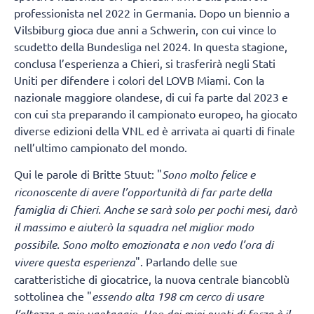
professionista nel 2022 in Germania. Dopo un biennio a
Vilsbiburg gioca due anni a Schwerin, con cui vince lo
scudetto della Bundesliga nel 2024. In questa stagione,
conclusa l’esperienza a Chieri, si trasferirà negli Stati
Uniti per difendere i colori del LOVB Miami. Con la
nazionale maggiore olandese, di cui fa parte dal 2023 e
con cui sta preparando il campionato europeo, ha giocato
diverse edizioni della VNL ed è arrivata ai quarti di finale
nell’ultimo campionato del mondo.
Qui le parole di Britte Stuut: "
Sono molto felice e
riconoscente di avere l’opportunità di far parte della
famiglia di Chieri
.
Anche se sarà solo per pochi mesi, darò
il massimo e aiuterò la squadra nel miglior modo
possibile. Sono molto emozionata e non vedo l’ora di
vivere questa esperienza
". Parlando delle sue
caratteristiche di giocatrice, la nuova centrale biancoblù
sottolinea che "
essendo alta 198 cm cerco di usare
l’altezza a mio vantaggio. Uno dei miei punti di forza è il