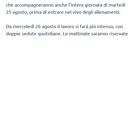
che accompagneranno anche l'intera giornata di martedì
25 agosto, prima di entrare nel vivo degli allenamenti.
Da mercoledì 26 agosto il lavoro si farà più intenso, con
doppie sedute quotidiane. Le mattinate saranno riservate
al lavoro fisico e tecnico, mentre nel pomeriggio la
squadra tornerà in palestra per proseguire sul campo.
Non mancherà spazio per il recupero in acqua, con due
sessioni in piscina fissate per venerdì 28 agosto e
mercoledì 2 settembre.
Dopo un weekend di pausa, tra sabato 29 e domenica 30
agosto, la squadra riprenderà da lunedì 31 con lo stesso
ritmo delle settimane precedenti, fino a venerdì 4
settembre.
Le sedute pomeridiane di tecnica saranno aperte al
pubblico, con la possibilità per i tifosi di seguire da vicino
la squadra durante questa fase della preparazione.