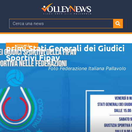
Venerdì e sabato a Lecce i
primi Stati Generali dei Giudici
ATTIVITÀ
FEDERALE
Sportivi Fipav
Foto Federazione Italiana Pallavolo