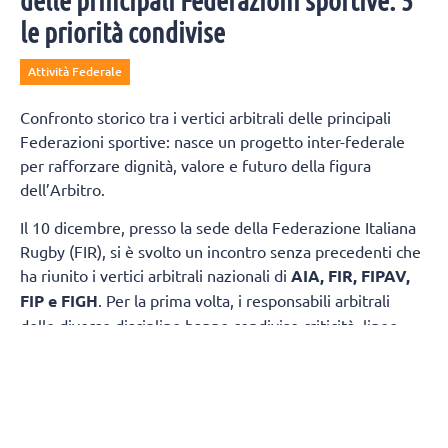
delle principali Federazioni sportive: 5
le priorità condivise
Attività Federale
Confronto storico tra i vertici arbitrali delle principali
Federazioni sportive: nasce un progetto inter-federale
per rafforzare dignità, valore e futuro della figura
dell’Arbitro.
Il 10 dicembre, presso la sede della Federazione Italiana
Rugby (FIR), si è svolto un incontro senza precedenti che
ha riunito i vertici arbitrali nazionali di
AIA, FIR, FIPAV,
FIP e FIGH
. Per la prima volta, i responsabili arbitrali
delle diverse discipline hanno condiviso criticità, linee
d’azione e obiettivi comuni, dando vita a un progetto
inter-federale finalizzato al rilancio del ruolo arbitrale: più
reclutamento, più formazione, più tutela. Presente per la
Federazione Italiana Pallavolo il Responsabile Nazionale
del Settore Ufficiali di Gara
Giuseppe De Mola
.