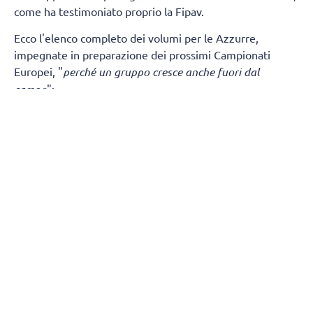
come ha testimoniato proprio la Fipav.
Ecco l'elenco completo dei volumi per le Azzurre,
impegnate in preparazione dei prossimi Campionati
Europei, "
perché un gruppo cresce anche fuori dal
campo
":
Alessia Orro
La casa degli spiriti (I. Allende)
Le braci (S. Márai)
Sarah Fahr
L’amore ai tempi del colera (G. García Márquez)
La donna giusta (S. Márai)
Denise Meli
Per chi suona la campana (E. Hemingway)
L’uomo che amava i cani (L. Padura)
Paola Egonu
Le mille e una notte
La signora canta il blues (B. Holiday)