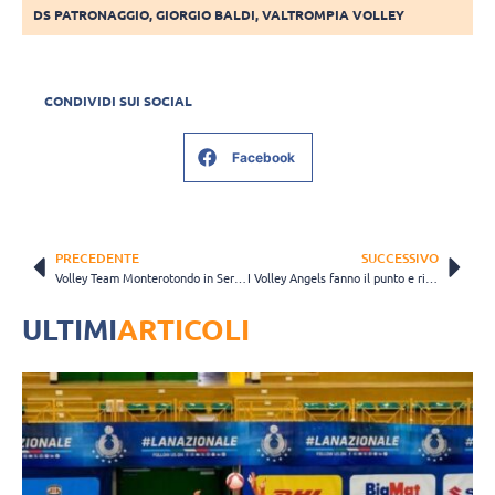
DS PATRONAGGIO
,
GIORGIO BALDI
,
VALTROMPIA VOLLEY
CONDIVIDI SUI SOCIAL
Facebook
PRECEDENTE
SUCCESSIVO
Volley Team Monterotondo in Serie B: “Il sogno è realtà”
I Volley Angels fanno il punto e rilanciano il proprio progetto puntando su giovani e didattica
ULTIMI
ARTICOLI