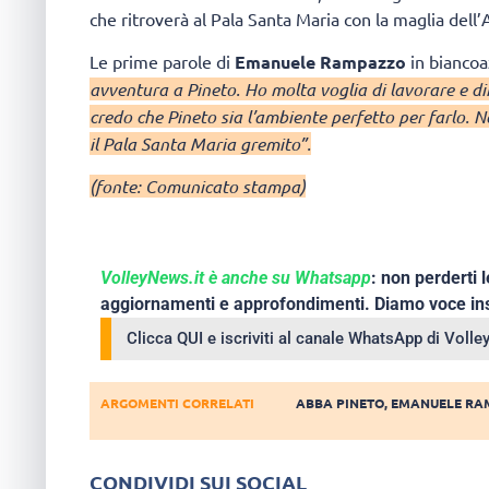
che ritroverà al Pala Santa Maria con la maglia dell
Le prime parole di
Emanuele Rampazzo
in biancoa
avventura a Pineto. Ho molta voglia di lavorare e di
credo che Pineto sia l’ambiente perfetto per farlo. N
il Pala Santa Maria gremito”.
(fonte: Comunicato stampa)
VolleyNews.it è anche su Whatsapp
: non perderti l
aggiornamenti e approfondimenti. Diamo voce ins
Clicca QUI e iscriviti al canale WhatsApp di Voll
ARGOMENTI CORRELATI
ABBA PINETO
,
EMANUELE RA
CONDIVIDI SUI SOCIAL