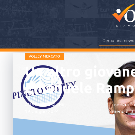
VOLLEY MERCATO
Un altro giovane
Emanuele Ramp
DATA PUBBLICAZIONE
TEMPO DI LE
19 Giugno 2024
meno di 3 