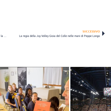
SUCCESSIVO
Scandicci, al centro arriva Emma Graziani: “Chiamata importante per la mia crescita”
La regia della Joy Volley Gioia del Colle nelle mani di Peppe Longo