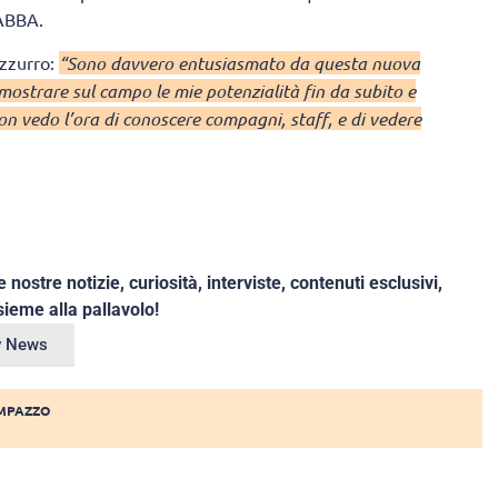
’ABBA.
zzurro:
“Sono davvero entusiasmato da questa nuova
mostrare sul campo le mie potenzialità fin da subito e
on vedo l’ora di conoscere compagni, staff, e di vedere
e nostre notizie, curiosità, interviste, contenuti esclusivi,
ieme alla pallavolo!
ey News
MPAZZO