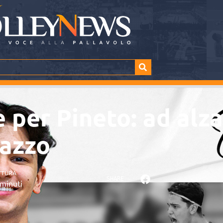
 per Pineto: ad alz
azzo
TTURA
SHARE
minuti