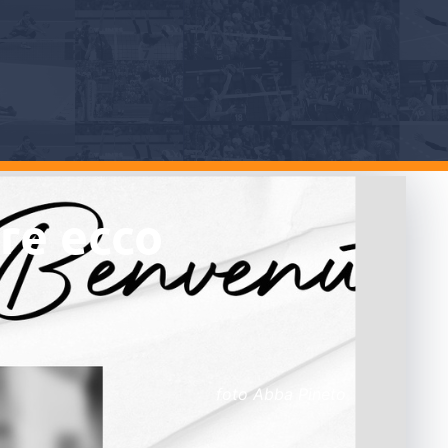
are ecco
foto Abba Pineto