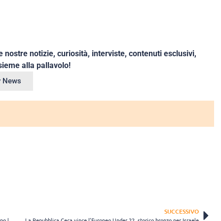
e nostre notizie, curiosità, interviste, contenuti esclusivi,
ieme alla pallavolo!
ey News
SUCCESSIVO
VNL maschile: tra sorpassi e novità, ecco le classifiche individuali dopo la Week 2
La Repubblica Ceca vince l’Europeo Under 22, storico bronzo per Israele