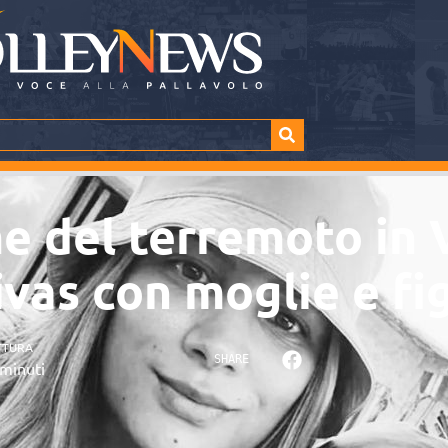
ime del terremoto in
vas con moglie e fig
TTURA
SHARE
minuti