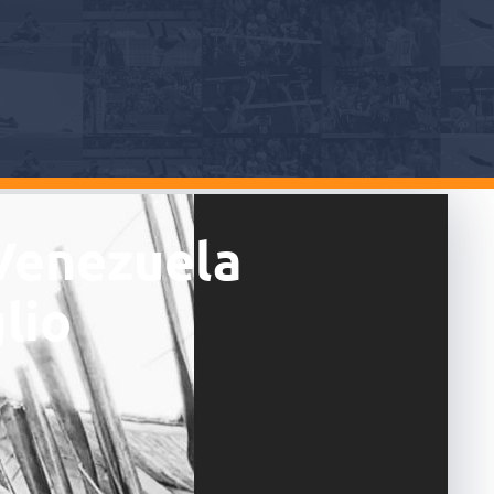
 Venezuela
lio