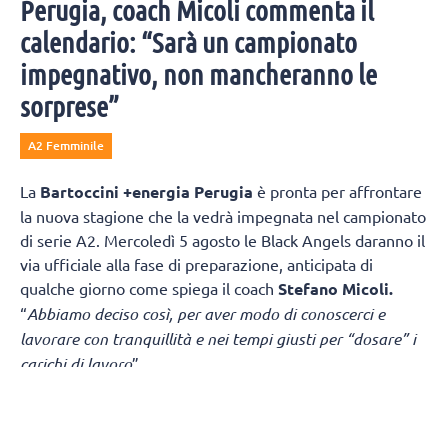
Perugia, coach Micoli commenta il
calendario: “Sarà un campionato
impegnativo, non mancheranno le
sorprese”
A2 Femminile
La
Bartoccini +energia Perugia
è pronta per affrontare
la nuova stagione che la vedrà impegnata nel campionato
di serie A2. Mercoledì 5 agosto le Black Angels daranno il
via ufficiale alla fase di preparazione, anticipata di
qualche giorno come spiega il coach
Stefano Micoli.
“
Abbiamo deciso così, per aver modo di conoscerci e
lavorare con tranquillità e nei tempi giusti per “dosare” i
carichi di lavoro
”.
“
Sicuramente è una partenza “col botto
” – continua Micoli
-
in casa di una squadra di alto livello. Ma la vera criticità