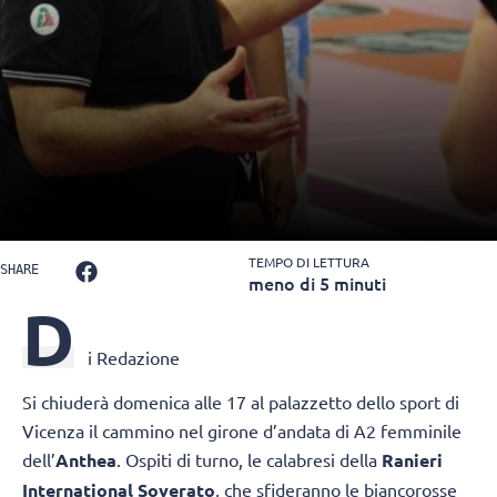
TEMPO DI LETTURA
SHARE
meno di 5 minuti
D
i Redazione
Si chiuderà domenica alle 17 al palazzetto dello sport di
Vicenza il cammino nel girone d’andata di A2 femminile
dell’
Anthea
. Ospiti di turno, le calabresi della
Ranieri
International Soverato
, che sfideranno le biancorosse