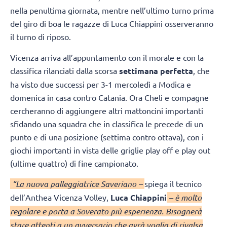
nella penultima giornata, mentre nell’ultimo turno prima
del giro di boa le ragazze di Luca Chiappini osserveranno
il turno di riposo.
Vicenza arriva all’appuntamento con il morale e con la
classifica rilanciati dalla scorsa
settimana perfetta
, che
ha visto due successi per 3-1 mercoledì a Modica e
domenica in casa contro Catania. Ora Cheli e compagne
cercheranno di aggiungere altri mattoncini importanti
sfidando una squadra che in classifica le precede di un
punto e di una posizione (settima contro ottava), con i
giochi importanti in vista delle griglie play off e play out
(ultime quattro) di fine campionato.
“La nuova palleggiatrice Saveriano –
spiega il tecnico
dell’Anthea Vicenza Volley,
Luca Chiappini
– è molto
regolare e porta a Soverato più esperienza. Bisognerà
stare attenti a un avversario che avrà voglia di rivalsa