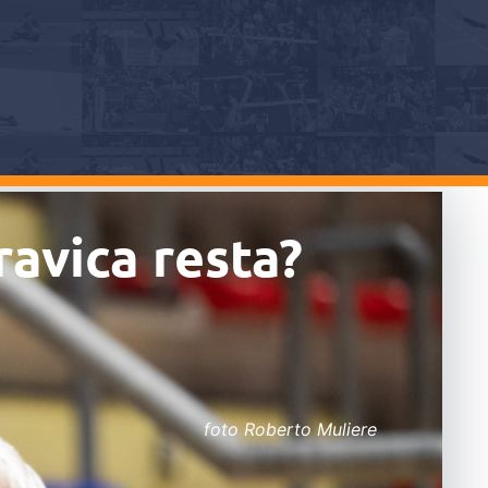
ravica resta?
foto Roberto Muliere