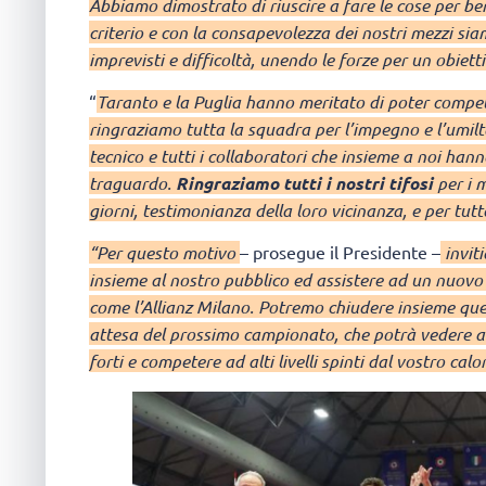
Abbiamo dimostrato di riuscire a fare le cose per b
criterio e con la consapevolezza dei nostri mezzi si
imprevisti e difficoltà, unendo le forze per un obiett
“
Taranto e la Puglia hanno meritato di poter compe
ringraziamo tutta la squadra per l’impegno e l’umiltà
tecnico e tutti i collaboratori che insieme a noi han
traguardo.
Ringraziamo tutti i nostri tifosi
per i 
giorni, testimonianza della loro vicinanza, e per tut
“Per questo motivo
– prosegue il Presidente –
invit
insieme al nostro pubblico ed assistere ad un nuovo 
come l’Allianz Milano. Potremo chiudere insieme qu
attesa del prossimo campionato, che potrà vedere an
forti e competere ad alti livelli spinti dal vostro cal