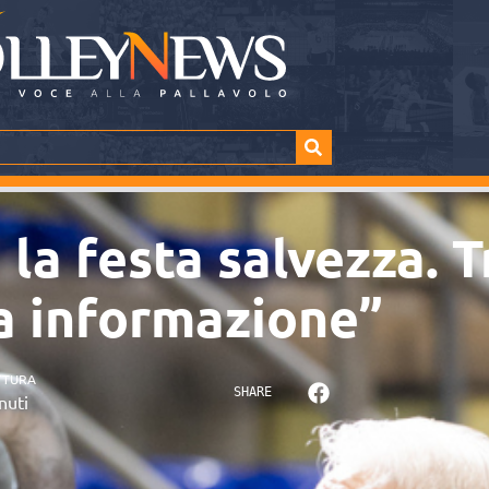
la festa salvezza. T
a informazione”
TTURA
SHARE
nuti