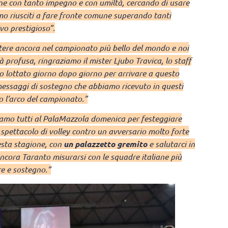
ene con tanto impegno e con umiltà, cercando di usare
amo riusciti a fare fronte comune superando tanti
ivo prestigioso”.
tere ancora nel campionato più bello del mondo e noi
 profusa, ringraziamo il mister Ljubo Travica, lo staff
no lottato giorno dopo giorno per arrivare a questo
messaggi di sostegno che abbiamo ricevuto in questi
to l’arco del campionato.”
iamo tutti al PalaMazzola domenica per festeggiare
spettacolo di volley contro un avversario molto forte
esta stagione, con
un palazzetto gremito
e salutarci in
cora Taranto misurarsi con le squadre italiane più
ore e sostegno.”