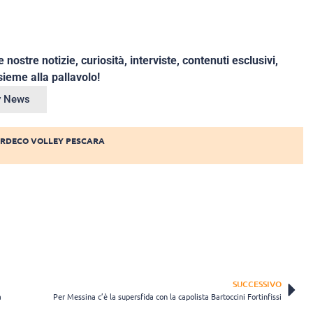
e nostre notizie, curiosità, interviste, contenuti esclusivi,
ieme alla pallavolo!
ey News
IRDECO VOLLEY PESCARA
SUCCESSIVO
a
Per Messina c’è la supersfida con la capolista Bartoccini Fortinfissi