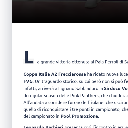
L
a grande vittoria ottenuta al Pala Ferroli di S
Coppa Italia A2 Frecciarossa
ha ridato nuova luc
FVG
. Un traguardo storico, su cui però non si può 
infatti, arriverà a Lignano Sabbiadoro la
Sirdeco Vo
di regular season delle Pink Panthers, che chiudera
All’andata a sorridere furono le friulane, che usciro
quello di riconquistare i tre punti in campionato, c
del campionato in
Pool Promozione
.
Leonardo Barbieri
presenta così l’incontro in arriv