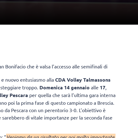
an Bonifacio che è valsa l’accesso alle semifinali di
e e nuovo entusiasmo alla
CDA Volley Talmassons
festeggiare troppo.
Domenica 14 gennaio
alle
17
,
lley Pescara
per quella che sarà l’ultima gara interna
nno poi la prima fase di questo campionato a Brescia.
no da Pescara con un perentorio 3-0. L’obiettivo è
he sarebbero di vitale importanze per la seconda fase
o: “
Veniamo da un risultato per noi molto importante,