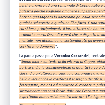
perché arrivare ad una semifinale di Coppa Italia è 
palestra perché vogliamo rimanere sul pezzo e perc
bottino guadagnato lo porteremo poi nella seconda 
qualche scherzetto a qualcuno l’ha fatto. È una squ
cui si basa principalmente il loro attacco che hann
ordinati a muro. Devo dire però che, a dispetto del
mentale, non abbiamo mai sottovalutato gli avversa
così faremo domenica
“.
La parola passa poi a
Veronica Costantini
, central
“
Siamo molto contente della vittoria di Coppa, abbi
partita ci dia la consapevolezza di quanta forza e 
che ci dia un’ulteriore incentivo a continuare a lav
bello avere anche in trasferta il sostegno dei tifosi,
festeggiato, ma ora è il momento di tornare in pales
sicuramente non sarà facile, dato che Pescara è una
aspettiamo numerosi domenica alle ore 17 a Lignano