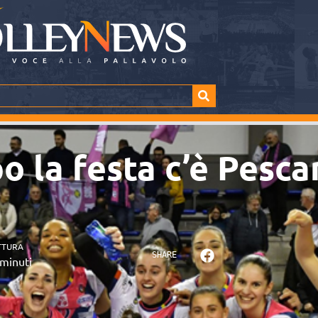
o la festa c’è Pesca
TTURA
SHARE
minuti