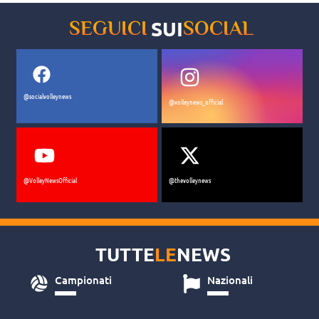
mai”
SUI
SEGUICI
SOCIAL
@socialvolleynews
@volleynews_official
@VolleyNewsOfficial
@thevolleynews
TUTTE
LE
NEWS
Campionati
Nazionali