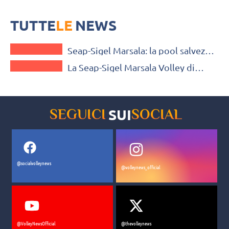
Le azzurre di Bracci al primo incontro ufficiale poi ci saranno Roma e
Soverato, prossimi due probanti impegni in calendario.
TUTTE
LE
NEWS
A2 FEMMINILE
Seap-Sigel Marsala: la pool salvezza
A2 FEMMINILE
parte tra le mura amiche
La Seap-Sigel Marsala Volley di
Marco Bracci, subito alla prova del
derby
SUI
SEGUICI
SOCIAL
@socialvolleynews
@volleynews_official
@VolleyNewsOfficial
@thevolleynews