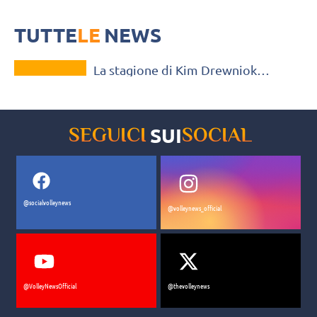
Dopo l'addio al Sariyer, Kim Drewniok si trasferisce in Serbia al
Radnicki Beograd, che ha ingaggiato anche l'ex UYBA T'ara Ceasar
TUTTE
LE
NEWS
VOLLEY MERCATO
La stagione di Kim Drewniok
continua in Serbia al Radnicki
Beograd
SUI
SEGUICI
SOCIAL
@socialvolleynews
@volleynews_official
@VolleyNewsOfficial
@thevolleynews