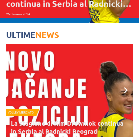
continua in Serbia al Radnicki
Beograd
25 Gennaio 2024
ULTIME
NEWS
VOLLEY MERCATO
La stagione di Kim Drewniok continua
in Serbia al Radnicki Beograd