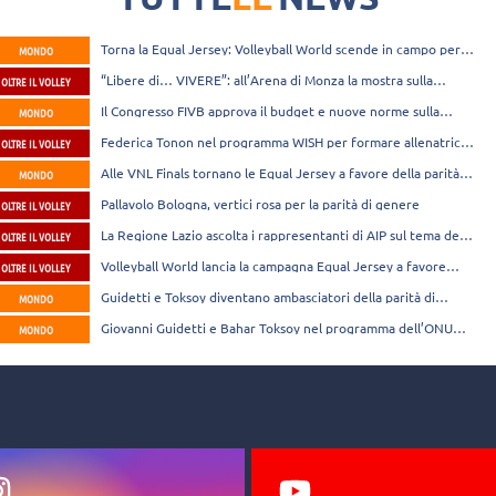
Torna la Equal Jersey: Volleyball World scende in campo per la
MONDO
parità di genere
“Libere di… VIVERE”: all’Arena di Monza la mostra sulla
OLTRE IL VOLLEY
violenza economica
Il Congresso FIVB approva il budget e nuove norme sulla
MONDO
parità di genere
Federica Tonon nel programma WISH per formare allenatrici
OLTRE IL VOLLEY
in tutto il mondo
Alle VNL Finals tornano le Equal Jersey a favore della parità di
MONDO
genere
Pallavolo Bologna, vertici rosa per la parità di genere
OLTRE IL VOLLEY
La Regione Lazio ascolta i rappresentanti di AIP sul tema delle
OLTRE IL VOLLEY
pari opportunità
Volleyball World lancia la campagna Equal Jersey a favore
OLTRE IL VOLLEY
della parità di genere
Guidetti e Toksoy diventano ambasciatori della parità di
MONDO
genere in Turchia
Giovanni Guidetti e Bahar Toksoy nel programma dell’ONU
MONDO
per la parità di genere