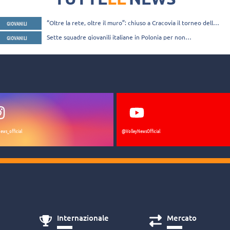
“Oltre la rete, oltre il muro”: chiuso a Cracovia il torneo della
GIOVANILI
memoria
Sette squadre giovanili italiane in Polonia per non
GIOVANILI
dimenticare l’Olocausto
ews_official
@VolleyNewsOfficial
Internazionale
Mercato