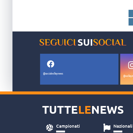
SUI
SEGUICI
SOCIAL
@socialvolleynews
@volleyn
TUTTE
LE
NEWS
Campionati
Nazionali