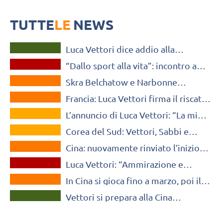
Vettori
Matteo Piano e Luca Vettori ospiti del Refettorio Ambrosiano di
Milano per un incontro sulla pallavolo e non solo
TUTTE
LE
NEWS
SUPERLEGA MASCHILE
Luca Vettori dice addio alla
OLTRE IL VOLLEY
pallavolo giocata: “Lascio. Mi ritiro”
“Dallo sport alla vita”: incontro a
CEV CUP
Milano con Matteo Piano e Luca
Skra Belchatow e Narbonne
Vettori
MONDO
passano il turno, sarà derby Lanza-
Francia: Luca Vettori firma il riscatto
Vettori
VOLLEY MERCATO
del Narbonne a Tolosa
L’annuncio di Luca Vettori: “La mia
VOLLEY MERCATO
nuova squadra è il Narbonne”
Corea del Sud: Vettori, Sabbi e
MONDO
Randazzo nel draft per la prossima
Cina: nuovamente rinviato l’inizio
stagione
OLTRE IL VOLLEY
del campionato maschile
Luca Vettori: “Ammirazione e
MONDO
gratitudine per chi racconta la
In Cina si gioca fino a marzo, poi il
guerra in Ucraina”
A2 MASCHILE
ritorno in Italia? Vettori: “Vedremo”
Vettori si prepara alla Cina
allenandosi con la Conad Reggio
Emilia