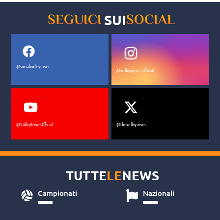
SUI
SEGUICI
SOCIAL
@socialvolleynews
@volleynews_official
@VolleyNewsOfficial
@thevolleynews
TUTTE
LE
NEWS
Campionati
Nazionali