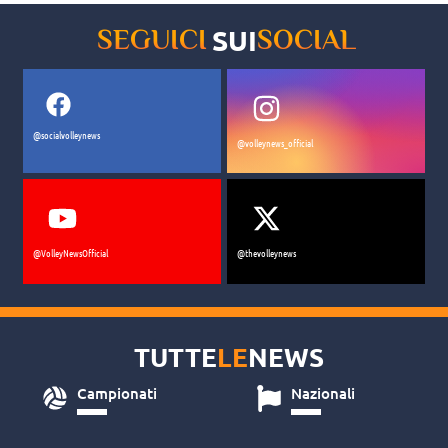
SUI
SEGUICI
SOCIAL
@socialvolleynews
@volleynews_official
@VolleyNewsOfficial
@thevolleynews
TUTTE
LE
NEWS
Campionati
Nazionali