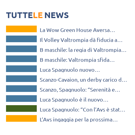
Doppio salto di categoria dalla serie D alla serie B, il giovane regista
bresciano Andrea Dotti sarà il secondo palleggiatore
TUTTE
LE
NEWS
VOLLEY MERCATO
La Wow Green House Aversa
SERIE B / C / D
completa il palleggio con Luca
Il Volley Valtrompia dà fiducia a
Spagnuolo
SERIE B / C / D
Dotti come vice-Spagnuolo
B maschile: la regia di Valtrompia
SERIE B / C / D
continuerà ad essere affidata a
B maschile: Valtrompia sfida
Spagnuolo
SERIE B / C / D
Cavaion Veronese. “Servono
Luca Spagnuolo nuovo
continuità e precisione”
SERIE B / C / D
palleggiatore del Valtrompia Volley
Scanzo-Cavaion, un derby carico di
SERIE B / C / D
emozioni per la famiglia Spagnuolo
Scanzo, Spagnuolo: “Serenità e
SERIE B / C / D
leggerezza, prendiamo esempio da
Luca Spagnuolo è il nuovo
Brescia”
A3 MASCHILE
palleggiatore di Scanzo
Luca Spagnuolo: “Con l’Avs è stato
TUTTE LE NEWS
un anno molto duro con tante
L’Avs ingaggia per la prossima
difficoltà”
stagione in A3 il palleggiatore
bolzanino Luca Spagnuolo