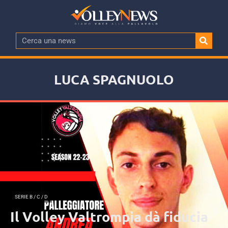
LUCA SPAGNUOLO
SERIE B / C / D
Il Volley Valtrompia dà fiducia