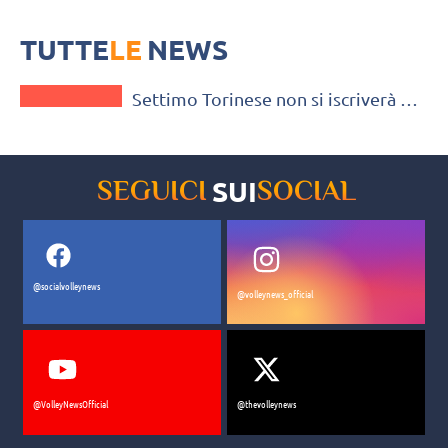
Femminile
La società del consigliere Federale Salmaso ripartirà dalla Serie B1.
TUTTE
LE
NEWS
A2 FEMMINILE
Settimo Torinese non si iscriverà al
prossimo campionato di Serie A2
Femminile
SUI
SEGUICI
SOCIAL
@socialvolleynews
@volleynews_official
@VolleyNewsOfficial
@thevolleynews