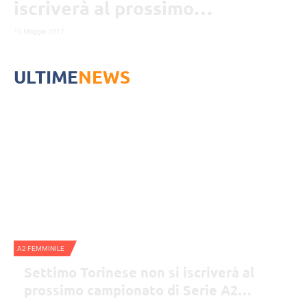
iscriverà al prossimo
campionato di Serie A2
10 Maggio 2017
Femminile
ULTIME
NEWS
A2 FEMMINILE
Settimo Torinese non si iscriverà al
prossimo campionato di Serie A2