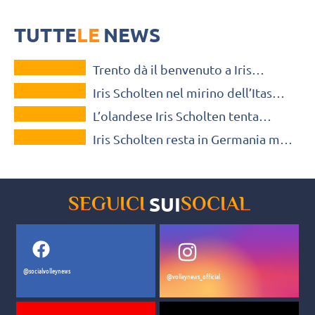
L'Itas Trentino potrebbe puntare sull'opposta olandese Iris Scholten
dopo la conclusione del campionato cinese
TUTTE
LE
NEWS
VOLLEY MERCATO
Trento dà il benvenuto a Iris
VOLLEY MERCATO
Scholten e saluta Valentina Zago
Iris Scholten nel mirino dell’Itas
VOLLEY MERCATO
Trentino per il finale di stagione?
L’olandese Iris Scholten tenta
VOLLEY MERCATO
l’avventura in Cina con lo Shenzhen
Iris Scholten resta in Germania ma
passa al NawaRo Straubing
SUI
SEGUICI
SOCIAL
@socialvolleynews
@volleynews_official