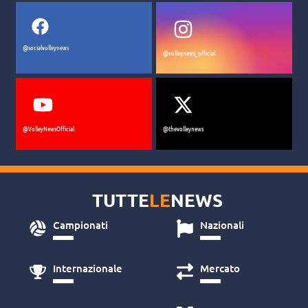
@socialvolleynews
@volleynews_official
@VolleyNewsOfficial
@thevolleynews
TUTTE
LE
NEWS
Campionati
Nazionali
Internazionale
Mercato