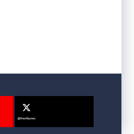
apoli
vale la promozione in Serie B2. Di fronte le s
che hanno dominato i rispettivi gironi
@thevolleynews