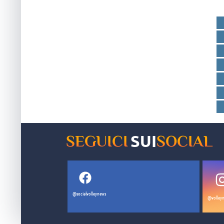
SUI
SEGUICI
SOCIAL
@socialvolleynews
@volleyn