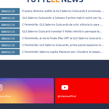
4 riportando la serie a N
Il sogno diventa realtà: la GLS Salerno Guiscards è promossa in
SERIE B / C / D
Serie B2
GLS Salerno Guiscards: a Caivano il primo match point per la
SERIE B / C / D
promozione in B2
C femminile, GLS Salerno Guiscards da urlo: vittoria in gara 1
SERIE B / C / D
contro la Phoenix Caivano
GLS Salerno Guiscard travolge il Volley World e pareggia la
SERIE B / C / D
serie che vale la Serie B2
C femminile, al via la finale Play Off: la GLS Salerno Guiscards
SERIE B / C / D
affronta Napoli
C femminile: GLS Salerno Guiscards, prima partecipazione in
SERIE B / C / D
Coppa Campania
C femminile: Salerno ospita Paestum per chiudere la stagione
SERIE B / C / D
con il sorriso
ews_official
@VolleyNewsOfficial