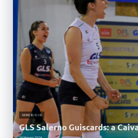
SERIE B / C / D
GLS Salerno Guiscards: a Caiva
29 Maggio 2024