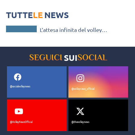
Il mondo del volley amatoriale è fermo da quasi un anno: il
fondatore di Italia Tornei Gabriele Mezzini ci racconta il momento
TUTTE
LE
NEWS
TORNEI
L’attesa infinita del volley
amatoriale: Italia Tornei si
riorganizza e spera
SUI
SEGUICI
SOCIAL
@socialvolleynews
@volleynews_official
@VolleyNewsOfficial
@thevolleynews