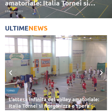
amatoriale: Italia Tornei si
riorganizza e spera
3 Febbraio 2021
ULTIME
NEWS
TORNEI
L’attesa infinita del volley amatoriale:
Italia Tornei si riorganizza e spera