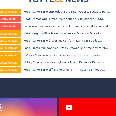
Federica Ferrario approda a Bergamo: “Questa squadra per
VOLLEY MERCATO
me rappresenta la storia della pallavolo”
Pool Promozione, Omag-Melendugno 3-0. Manconi: “Una
A2 FEMMINILE
vittoria straordinaria”
La Futura esce sorridente e con tre punti in più dal campo di
A2 FEMMINILE
Melendugno
Melendugno affida la seconda linea a Federica Ferrario
VOLLEY MERCATO
Federica Ferrario è la prima confermata in casa Volley
VOLLEY MERCATO
Soverato
Sono Emma Malinov e Courtney Schwan le prime novità di
VOLLEY MERCATO
Soverato?
Il Volley Soverato dà fiducia al libero Federica Ferrario
VOLLEY MERCATO
Volley Soverato: arriva il giovane libero Federica Ferrario
VOLLEY MERCATO
Federica Ferrario affiancherà Norgini in seconda linea a
VOLLEY MERCATO
Caserta