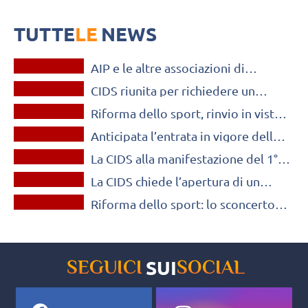
farsi
L'assemblea di CIDS, alla presenza dei rappresentanti dei vari sport,
si è riunita per discutere sul nuovo rinvio della riforma dello sport
TUTTE
LE
NEWS
OLTRE IL VOLLEY
AIP e le altre associazioni di
OLTRE IL VOLLEY
categoria incontrano il ministro
CIDS riunita per richiedere un
Andrea Abodi
OLTRE IL VOLLEY
incontro urgente con Abodi. La
Riforma dello sport, rinvio in vista?
riforma deve farsi
OLTRE IL VOLLEY
Le associazioni di categoria dicono
Anticipata l’entrata in vigore della
no
OLTRE IL VOLLEY
riforma dello sport: l’applauso
La CIDS alla manifestazione del 1°
delle associazioni
OLTRE IL VOLLEY
luglio sulla riforma del lavoro
La CIDS chiede l’apertura di un
sportivo
OLTRE IL VOLLEY
tavolo sulle tutele agli atleti
Riforma dello sport: lo sconcerto
della Confederazione Italiana degli
Sportivi
SUI
SEGUICI
SOCIAL