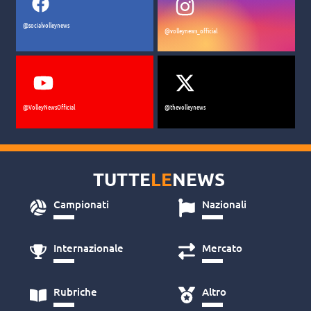
@socialvolleynews
@volleynews_official
@VolleyNewsOfficial
@thevolleynews
TUTTE
LE
NEWS
Campionati
Nazionali
Internazionale
Mercato
Rubriche
Altro