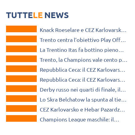
Vittoria in tre set (25-17, 25-15, 25-17) per i ragazzi di Lorenzetti, che
conquistano la qualificazione matematica ai Play Off
TUTTE
LE
NEWS
CEV CUP
Knack Roeselare e CEZ Karlovarsko
CHAMPIONS LEAGUE
si aggiudicano il primo round
Trento centra l’obiettivo Play Off
CHAMPIONS LEAGUE
con due turni d’anticipo: 3-0 al
La Trentino Itas fa bottino pieno
Karlovarsko
CHAMPIONS LEAGUE
anche in Repubblica Ceca
Trento, la Champions vale cento per
MONDO
il “Potke” Podrascanin
Repubblica Ceca: il CEZ Karlovarsko
MONDO
difende il titolo in Supercoppa
Repubblica Ceca: il CEZ Karlovarsko
CEV CUP
resta sul trono dopo una finale da
Derby russo nei quarti di finale, il
brividi
CEV CUP
CEZ Karlovarsko elimina il
Lo Skra Belchatow la spunta al tie
Galatasaray
CHAMPIONS LEAGUE
break, Galatasaray travolto
CEZ Karlovarsko e Hebar Pazardzhik
CHAMPIONS LEAGUE
fanno un passo verso l’élite
Champions League maschile: il
Golden Set promuove l’Hebar
Pazardzhik