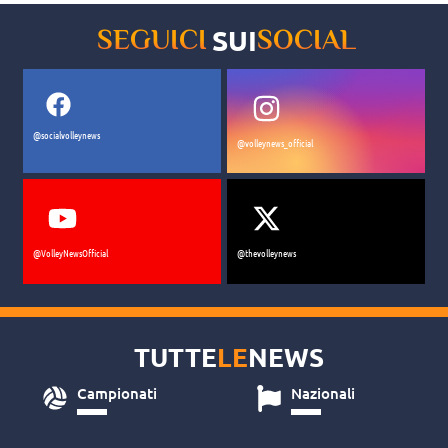
SUI
SEGUICI
SOCIAL
@socialvolleynews
@volleynews_official
@VolleyNewsOfficial
@thevolleynews
TUTTE
LE
NEWS
Campionati
Nazionali