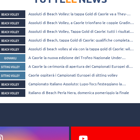
Assoluti di Beach Volley: la tappa Gold di Caorle va a They-
BEACH VOLLEY
Breidenbach e Ranghieri-Alfieri
Assoluti di Beach Volley, a Caorle trionfano le coppie Gradini-
BEACH VOLLEY
Frasca e Dal Corso-Viscovich
Assoluti di Beach Volley, Tappa Gold di Caorle: tutti i risultati
BEACH VOLLEY
della 2° giornata
Assoluti di Beach, tappa Gold di Caorle: qualifiche completate,
BEACH VOLLEY
sabato via al main draw
Assoluti di beach volley al via con la tappa gold di Caorle: wild
BEACH VOLLEY
card per Lupo-Zaytsev
A Caorle la nuova edizione del Trofeo Nazionale Under
GIOVANILI
12 VolleyS3
A Caorle la cerimonia di apertura dei Campionati Europei di
SITTING VOLLEY
Sitting Volley
Caorle ospiterà i Campionati Europei di sitting volley
SITTING VOLLEY
Campionato Italiano Assoluto: Lupo-Tocs festeggiano la
BEACH VOLLEY
vittoria di tappa
Italiano di Beach Perla Nera, domenica pomeriggio la finale
BEACH VOLLEY