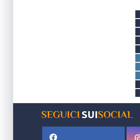
della rassegna nazionale targata Federazione Italiana
Pallavolo
SUI
SEGUICI
SOCIAL