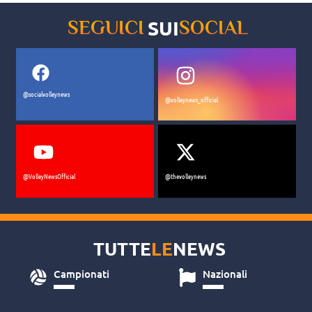
SUI
SEGUICI
SOCIAL
@socialvolleynews
@volleynews_official
@VolleyNewsOfficial
@thevolleynews
TUTTE
LE
NEWS
Campionati
Nazionali