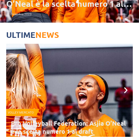
O’Neal è la scelta numero 1 al
draft
12 Dicembre 2023
ULTIME
NEWS
VOLLEY MERCATO
Pro Volleyball Federation: Asjia O’Neal
è la scelta numero 1 al draft