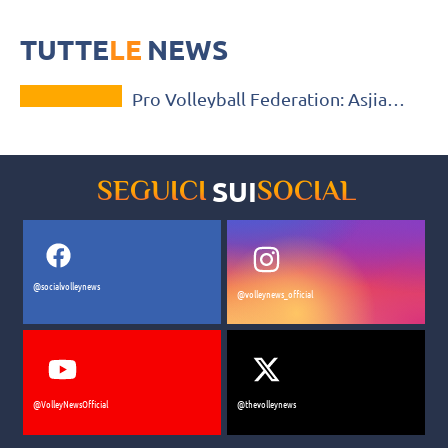
Il campionato della Pro Volleyball Federation prenderà il via a
gennaio: ecco le giocatrici universitarie selezionate al draft
TUTTE
LE
NEWS
VOLLEY MERCATO
Pro Volleyball Federation: Asjia
O’Neal è la scelta numero 1 al draft
SUI
SEGUICI
SOCIAL
@socialvolleynews
@volleynews_official
@VolleyNewsOfficial
@thevolleynews