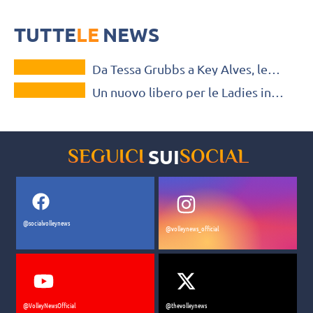
Arriva da Stoccarda dove giocava da seconda e ora troverà un ruolo
da protagonista ad Aquisgrana in una squadra che cerca il rilancio
TUTTE
LE
NEWS
VOLLEY MERCATO
Da Tessa Grubbs a Key Alves, le
TUTTE LE NEWS
ultime novità della LOVB
Un nuovo libero per le Ladies in
Black: è Annie Cesar
SUI
SEGUICI
SOCIAL
@socialvolleynews
@volleynews_official
@VolleyNewsOfficial
@thevolleynews