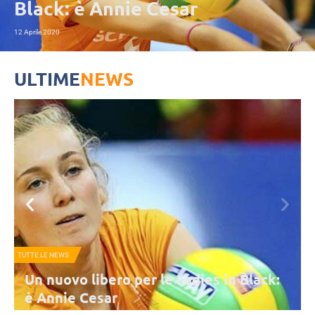
Black: è Annie Cesar
12 Aprile 2020
ULTIME
NEWS
TUTTE LE NEWS
Un nuovo libero per le Ladies in Black:
è Annie Cesar