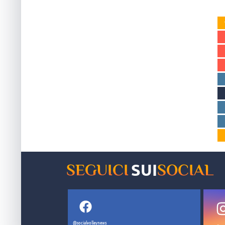
SUI
SEGUICI
SOCIAL
@socialvolleynews