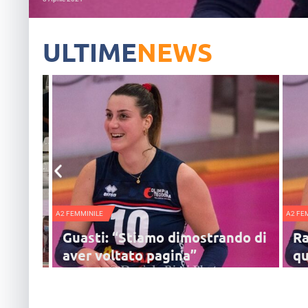
ULTIME
NEWS
A2 FEMMINILE
A2 FE
ttico
Guasti: “Stiamo dimostrando di
Ra
i,
aver voltato pagina”
qu
me
re il
Alessandra Guasi, autrice del muro punto che ha
Men
rcolacci,
regalato la vittoria al terzo set per 42-20 alla Conad
Ale
Teodora, racconta le sue emozioni
rac