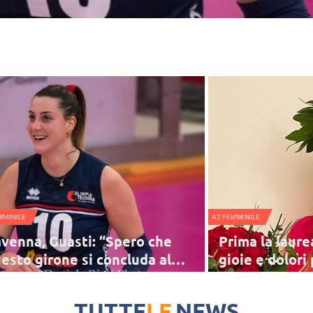
MMINILE
A2 FEMMINILE
venna, Guasti: “Spero che
Prima la laurea
esto girone si concluda al
gioie e dolori
glio”
Guasti
tre la squadra prosegue l'attività in palestra,
Alessandra Guasti, schia
ssandra Guasti, schiacciatrice classe 1996, si
parla della laurea in Sci
TUTTE
LE
NEWS
conta in un intervista social.
subito domenica