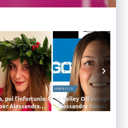
SERIE B / C / D
, poi l’infortunio:
Il Volley Offanengo 2011 
 per Alessandra
Alessandra Guasti
cciatrice dell'Olimpia Teodora,
Il sodalizio cremasco ringrazia la schiacciatri
enze Motorie e dell'infortunio
toscana per la stagione ricca di soddisfazioni
maglia della Chromavis Abo e le augura le mi