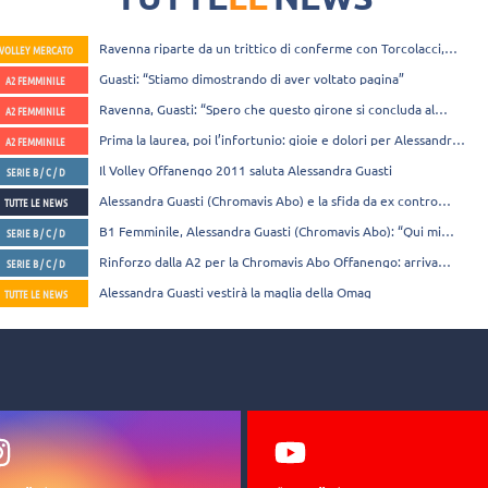
Ravenna riparte da un trittico di conferme con Torcolacci,
VOLLEY MERCATO
Rocchi e Guasti
Guasti: “Stiamo dimostrando di aver voltato pagina”
A2 FEMMINILE
Ravenna, Guasti: “Spero che questo girone si concluda al
A2 FEMMINILE
meglio”
Prima la laurea, poi l’infortunio: gioie e dolori per Alessandra
A2 FEMMINILE
Guasti
Il Volley Offanengo 2011 saluta Alessandra Guasti
SERIE B / C / D
Alessandra Guasti (Chromavis Abo) e la sfida da ex contro
TUTTE LE NEWS
l’Anthea Vicenza
B1 Femminile, Alessandra Guasti (Chromavis Abo): “Qui mi
SERIE B / C / D
fanno sentire a casa”
Rinforzo dalla A2 per la Chromavis Abo Offanengo: arriva
SERIE B / C / D
Alessandra Guasti
Alessandra Guasti vestirà la maglia della Omag
TUTTE LE NEWS