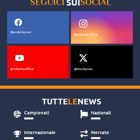
SUI
SEGUICI
SOCIAL
@socialvolleynews
@volleynews_official
@VolleyNewsOfficial
@thevolleynews
TUTTE
LE
NEWS
Campionati
Nazionali
Internazionale
Mercato