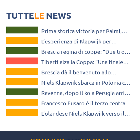
attacco”
L’opposto, classe 1985, sarà a disposizione della squadra di A2 e
sarà tesserato a partire dalla quarta giornata (per acquisto a
TUTTE
mercato chiuso)
LE
NEWS
A2 MASCHILE
Prima storica vittoria per Palmi,
VOLLEY MERCATO
Macerata si arrende al quinto set
L’esperienza di Klapwijk per
A2 MASCHILE
Macerata: “Come opposto devo
Brescia regina di coppe: “Due trofei
essere il leader in attacco”
A2 MASCHILE
su tre, questo gruppo è stato
Tiberti alza la Coppa: “Una finale
incredibile”
VOLLEY MERCATO
giocata così ce la siamo costruita
Brescia dà il benvenuto allo
insieme”
VOLLEY MERCATO
schiacciatore olandese Niels
Niels Klapwijk sbarca in Polonia con
Klapwijk
SUPERLEGA MASCHILE
il Projekt Warszawa
Ravenna, dopo il ko a Perugia arriva
VOLLEY MERCATO
Civitanova Klapwijk: “Partite utili
Francesco Fusaro è il terzo centrale
per fare esperienza”
VOLLEY MERCATO
di Ravenna. Ufficiale anche Klapwijk
L’olandese Niels Klapwijk verso il
ritorno a Ravenna?