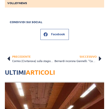
VOLLEYNEWS
CONDIVIDI SUI SOCIAL
Facebook
PRECEDENTE
SUCCESSIVO
Cormio (Civitanova) sulla stagione: “Non ero tra quelli che si aspettavano di più, però…”
Bernardi incorona Giannelli: “Campioni come lui ne ho visti pochissimi”
ULTIMI
ARTICOLI