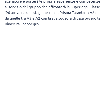
allenatore e porterà le proprie esperienze e competenze
al servizio del gruppo che affronterà la Superlega. Classe
’96 arriva da una stagione con la Prisma Taranto in A2 e
da quelle tra A3 e A2 con la sua squadra di casa ovvero la
Rinascita Lagonegro.
Giuseppe Pisano si racconta e spiega come è diventato
un allenatore:
“Vengo da un piccolo paesino della
Basilicata chiamato Marsicovetere
da un punto di vista
sportivo mi sono avvicinato un po’ tardi alla pallavolo,
poiché avevo 17 anni quando ho iniziato il primo anno
come giocatore, ma l’amore per questo sport posso dire di
averlo sempre avuto fin da piccolo. Sapendo che non
avrei potuto avere una grande carriera sportiva come
giocatore, decisi di intraprendere la carriera da allenatore
un po’ per amore dello sport un po’ per trasmettere quello
che rappresenta la pallavolo per me, ovvero dedizione,
disciplina e divertimento. Ho iniziato come tutti seguendo
i settori giovanili delle società del mio paese, ed in