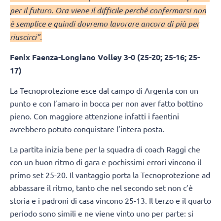
per il futuro. Ora viene il difficile perché confermarsi non
è semplice e quindi dovremo lavorare ancora di più per
riuscirci”.
Fenix Faenza-Longiano Volley 3-0 (25-20; 25-16; 25-
17)
La Tecnoprotezione esce dal campo di Argenta con un
punto e con l’amaro in bocca per non aver fatto bottino
pieno. Con maggiore attenzione infatti i faentini
avrebbero potuto conquistare l’intera posta.
La partita inizia bene per la squadra di coach Raggi che
con un buon ritmo di gara e pochissimi errori vincono il
primo set 25-20. Il vantaggio porta la Tecnoprotezione ad
abbassare il ritmo, tanto che nel secondo set non c’è
storia e i padroni di casa vincono 25-13. Il terzo e il quarto
periodo sono simili e ne viene vinto uno per parte: si