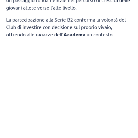
un passaggio fondamentale nel percorso di crescita delle
giovani atlete verso l’alto livello.
La partecipazione alla Serie B2 conferma la volontà del
Club di investire con decisione sul proprio vivaio,
offrendo alle ragazze dell’
Academy
un contesto
competitivo nel quale misurarsi ogni settimana con
società di grande tradizione e consolidata esperienza.
Il
gruppo sarà composto da atlete giovanissime,
provenienti dalle squadre under 17 e under 19.
gironi del campionato nazionale
La composizione dei
è
stata definita dalla FIPAV in vista della nuova stagione.
Il Girone C vedrà il
ChorusLife Volley Bergamo
Academy
affrontare un campionato di alto profilo
insieme a:
Valpala Brembana & Rolle
ASD Volley Lurano 95
Brescia Volley