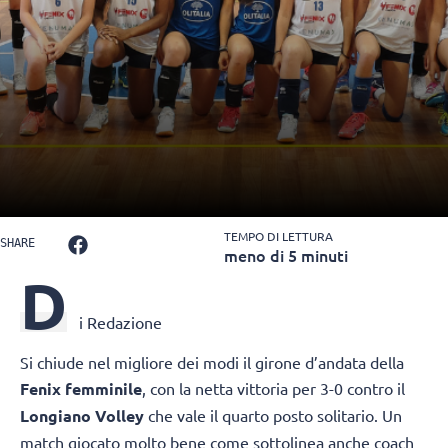
TEMPO DI LETTURA
SHARE
meno di 5 minuti
D
i Redazione
Si chiude nel migliore dei modi il girone d’andata della
Fenix femminile
, con la netta vittoria per 3-0 contro il
Longiano Volley
che vale il quarto posto solitario. Un
match giocato molto bene come sottolinea anche coach