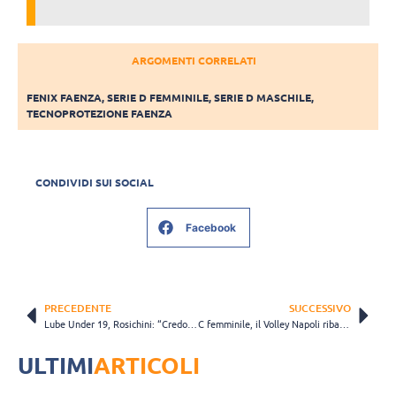
ARGOMENTI CORRELATI
FENIX FAENZA
,
SERIE D FEMMINILE
,
SERIE D MASCHILE
,
TECNOPROTEZIONE FAENZA
CONDIVIDI SUI SOCIAL
Facebook
PRECEDENTE
SUCCESSIVO
Lube Under 19, Rosichini: “Credo nella permanenza in Serie B”
C femminile, il Volley Napoli ribadisce che “l’obiettivo resta la promozione in B2”
ULTIMI
ARTICOLI